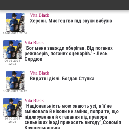
Vita Black
Херсон. Мистецтво під звуки вибухів
14-08-2024 22:56
Vita Black
"Бог мене завжди оберігав. Від поганих
режисерів, поганих сценаріїв." - Лесь
Сердюк
06-08-2024
12:24
Vita Black
Видатні діячі. Богдан Ступка
30-05-2024 16:42
Vita Black
"Національність мою знають усі, я її не
змінювала й ніколи не зміню, попри те, що
підлизування й ставання під прапори
16-05-2024
сильніших іноді приносять вигоду",Соломія
16:08
Крушельницька.