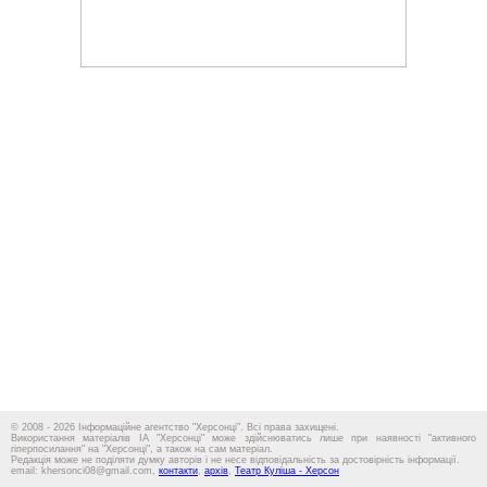
© 2008 - 2026 Інформаційне агентство "Херсонці". Всі права захищені.
Використання матеріалів ІА "Херсонці" може здійснюватись лише при наявності "активного
гіперпосилання" на "Херсонці", а також на сам матеріал.
Редакція може не поділяти думку авторів і не несе відповідальність за достовірність інформації.
email: khersonci08@gmail.com,
контакти
,
архів
,
Театр Куліша - Херсон