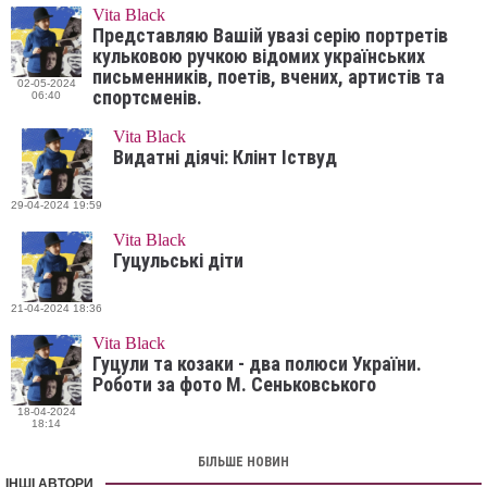
Vita Black
Представляю Вашій увазі серію портретів
кульковою ручкою відомих українських
письменників, поетів, вчених, артистів та
02-05-2024
спортсменів.
06:40
Vita Black
Видатні діячі: Клінт Іствуд
29-04-2024 19:59
Vita Black
Гуцульські діти
21-04-2024 18:36
Vita Black
Гуцули та козаки - два полюси України.
Роботи за фото М. Сеньковського
18-04-2024
18:14
БІЛЬШЕ НОВИН
ІНШІ АВТОРИ