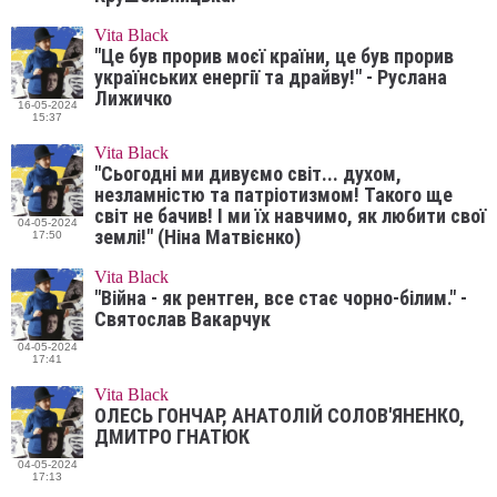
Vita Black
"Це був прорив моєї країни, це був прорив
українських енергії та драйву!" - Руслана
Лижичко
16-05-2024
15:37
Vita Black
"Сьогодні ми дивуємо світ... духом,
незламністю та патріотизмом! Такого ще
світ не бачив! І ми їх навчимо, як любити свої
04-05-2024
землі!" (Ніна Матвієнко)
17:50
Vita Black
"Війна - як рентген, все стає чорно-білим." -
Святослав Вакарчук
04-05-2024
17:41
Vita Black
ОЛЕСЬ ГОНЧАР, АНАТОЛІЙ СОЛОВ'ЯНЕНКО,
ДМИТРО ГНАТЮК
04-05-2024
17:13