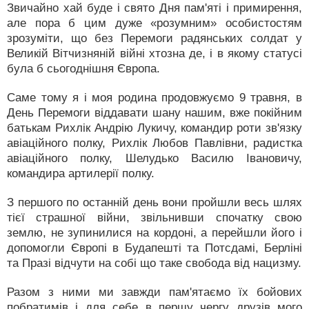
Звичайно хай буде і свято Дня пам'яті і примирення,
але пора б цим дуже «розумним» особистостям
зрозуміти, що без Перемоги радянських солдат у
Великій Вітчизняній війні хтозна де, і в якому статусі
була б сьогоднішня Європа.
Саме тому я і моя родина продовжуємо 9 травня, в
День Перемоги віддавати шану нашим, вже покійним
батькам Рихлік Андрію Лукичу, командир роти зв'язку
авіаційного полку, Рихлік Любов Павлівни, радистка
авіаційного полку, Шелудько Василю Івановичу,
командира артилерії полку.
З першого по останній день вони пройшли весь шлях
тієї страшної війни, звільнивши спочатку свою
землю, не зупинилися на кордоні, а перейшли його і
допомогли Європі в Будапешті та Потсдамі, Берліні
та Празі відчути на собі що таке свобода від нацизму.
Разом з ними ми завжди пам'ятаємо їх бойових
побратимів і для себе в першу чергу друзів мого