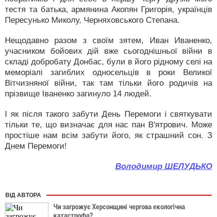
тестя та батька, армянина Акопян Григорія, українців
Пересунько Миколу, Черняховського Степана.
Нещодавно разом з своїм зятем, Иван Иваненко,
учасником бойових дій вже сьогоднішньої війни в
складі добробату Донбас, були в його рідному селі на
меморіалі загиблих односельців в роки Великої
Вітчизняної війни, так там тільки його родичів на
прізвище Іваненко загинуло 14 людей.
І як після такого забути День Перемоги і святкувати
тільки те, що визначає для нас пан В'ятрович. Може
простіше нам всім забути його, як страшний сон. З
Днем Перемоги!
Володимир ШЕЛУДЬКО
ВІД АВТОРА
Чи загрожує Херсонщині чергова екологічна
катастрофа?