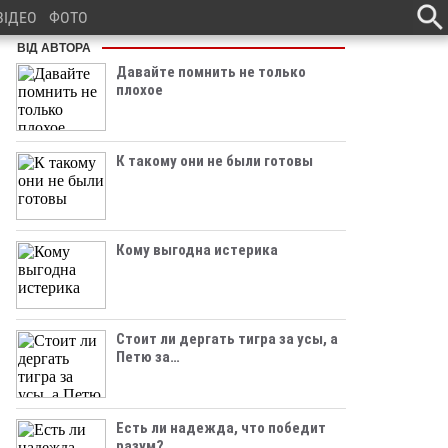
ВІДЕО
ФОТО
ВІД АВТОРА
Давайте помнить не только
плохое
К такому они не были готовы
Кому выгодна истерика
Стоит ли дергать тигра за усы, а
Петю за…
Есть ли надежда, что победит
разум?