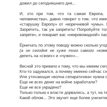
дожил до сегодняшнего дня...
И, это при том, что та самая Европа, к
человечества», давно говорит о том, что име
«старушку Европу» от «коричневой чумы».
Запретить, так уж запретить! Попробуйте то
запрете», и покарает вас «некровожадной» пас
Ёрничать по этому поводу можно сколько угод
(а он сегодня не хуже того самого «ком
делить на «своих» и «чужих»...
Весной это привело к тому, что мы имеем сег
Кто-то задумался, а почему именно сейчас с
Или утихающая «волна сепаратизма» нужна 
Еще не всех денег на войне заработали?
Еще не все украдено?
Только-только к власти дорвались, а тут, на те
Какой облом... Это звучит еще более унизител