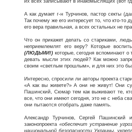
их всех записывают в инакомыслящих (вот где
А как думает г-н Турчинов, пастор секты (да
Так почему же его интересует то, что кто-то д
его вера правильная, а всех остальных не пр
Что он прикажет делать со стариками, люд
неприемлемлят его веру? Которые воспит
(ЛЮДЬМИ!)
которые, сегодня вспоминают о то
девать мысли этих людей? Как можно запре
своим «светлым прошлым», и для них это бы
Интересно, спросили ли авторы проекта стари
«А как вы живете?» А они не живут! Они су
Пашинский, Сюмар тем как выживают те, кто
все, что они имеют сегодня, это не с неба с
они пытаются отобрать даже память.
Александр Турчинов, Сергей Пашинский 
законопроекта
«обеспечит устранение угро
национальной безопасности Украины, укрепл