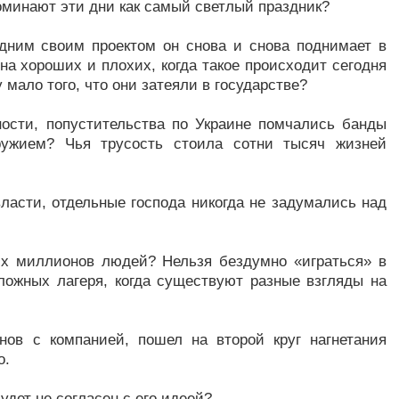
оминают эти дни как самый светлый праздник?
одним своим проектом он снова и снова поднимает в
на хороших и плохих, когда такое происходит сегодня
 мало того, что они затеяли в государстве?
ности, попустительства по Украине помчались банды
ужием? Чья трусость стоила сотни тысяч жизней
ласти, отдельные господа никогда не задумались над
ких миллионов людей? Нельзя бездумно «играться» в
ложных лагеря, когда существуют разные взгляды на
инов с компанией, пошел на второй круг нагнетания
о.
будет не согласен с его идеей?