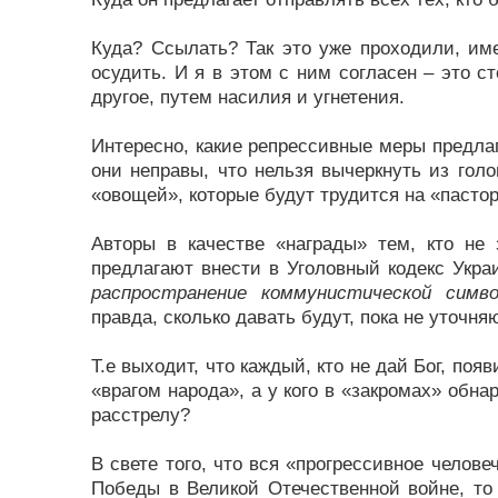
Куда? Ссылать? Так это уже проходили, име
осудить. И я в этом с ним согласен – это с
другое, путем насилия и угнетения.
Интересно, какие репрессивные меры предлага
они неправы, что нельзя вычеркнуть из голо
«овощей», которые будут трудится на «пасто
Авторы в качестве «награды» тем, кто не
предлагают внести в Уголовный кодекс Укра
распространение коммунистической симво
правда, сколько давать будут, пока не уточняю
Т.е выходит, что каждый, кто не дай Бог, поя
«врагом народа», а у кого в «закромах» обн
расстрелу?
В свете того, что вся «прогрессивное челове
Победы в Великой Отечественной войне, то 