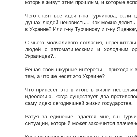
которые живут этим прошлым, и которые всп
Чего стоят все идеи г-на Турчинова, если 
душах людей ненависть... Как можно делить 
в Украине? Или г-ну Турчинову и г-ну Яценюку
С чьего молчаливого согласия, нерешитель
людей с автоматическими и холодным ор
Украинцев?..
Решая свои шкурные интересы – прихода к в
тем, а что же несет это Украине?
Что принесет это в итоге в жизни несколь
идеологию, когда существует два противопо
саму идею сегодняшней жизни государства.
Ратуя за единение, здается мне, г-н Турч
ситуации, который может закончится плачевн
Куда он предлагает отправлять всех тех, кто 