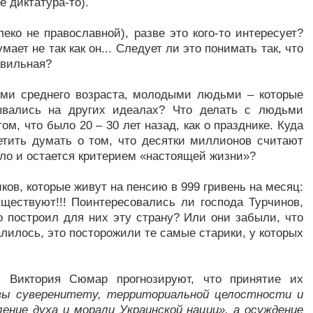
 диктатура-то).
леко не православной), разве это кого-то интересует?
умает не так как он... Следует ли это понимать так, что
авильная?
ьми среднего возраста, молодыми людьми – которые
ывались на других идеалах? Что делать с людьми
м, что было 20 – 30 лет назад, как о празднике. Куда
тить думать о том, что десятки миллионов считают
ло и остается критерием «настоящей жизни»?
ков, которые живут на пенсию в 999 гривень на месяц:
ществуют!!! Поинтересовались ли господа Турчинов,
 построил для них эту страну? Или они забыли, что
валилось, это посторожили те самые старики, у которых
и Виктория Сюмар прогнозируют, что принятие их
зы суверенитету, территориальной целостности и
ение духа и морали Украинской нации», а осуждение