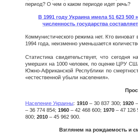
период? О чем о каком периоде идет речь?
В 1991 году Украина имела 51 623 500 
численность государства составляет 
Коммунистического режима нет. Кто виноват в
1994 года, неизменно уменьшается количеств
Статистика свидетельствует, что сегодня н
умерших на 1000 человек, по оценке ЦРУ США 
Южно-Африканской Республики по смертности
«естественной убыли населения».
Прос
Население Украины
:
1910
– 30 837 300;
1920
–
– 36 774 854;
1960
– 42 468 600;
1970
– 47 126
800;
2010
– 45 962 900.
Взглянем на рождаемость и см