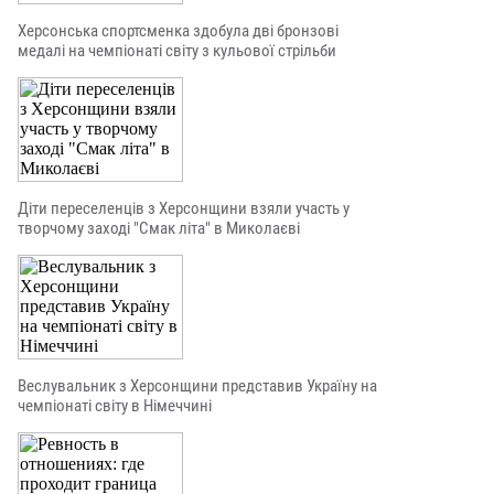
Херсонська спортсменка здобула дві бронзові
медалі на чемпіонаті світу з кульової стрільби
Діти переселенців з Херсонщини взяли участь у
творчому заході "Смак літа" в Миколаєві
Веслувальник з Херсонщини представив Україну на
чемпіонаті світу в Німеччині