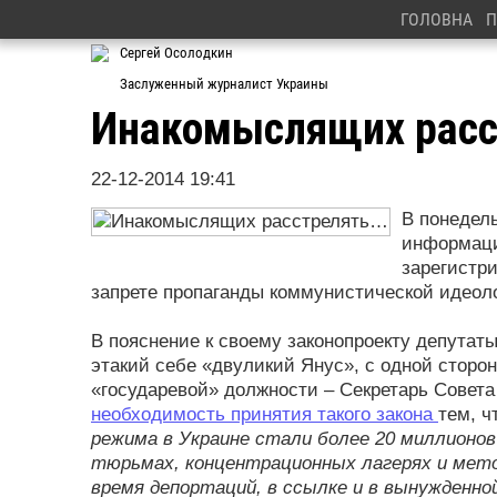
ГОЛОВНА
П
Сергей Осолодкин
Заслуженный журналист Украины
Инакомыслящих расс
22-12-2014 19:41
В понедель
информаци
зарегистр
запрете пропаганды коммунистической идеоло
В пояснение к своему законопроекту депутаты 
этакий себе «двуликий Янус», с одной сторон
«государевой» должности – Секретарь Совета
необходимость принятия такого закона
тем, ч
режима в Украине стали более 20 миллионов
тюрьмах, концентрационных лагерях и мето
время депортаций, в ссылке и в вынужденно