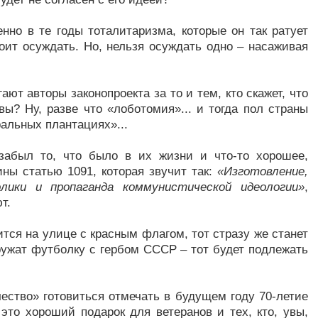
нно в те годы тоталитаризма, которые он так ратует
тоит осуждать. Но, нельзя осуждать одно – насаживая
ют авторы законопроекта за то и тем, кто скажет, что
вы? Ну, разве что «лоботомия»... и тогда пол страны
ральных плантациях»...
 забыл то, что было в их жизни и что-то хорошее,
ины статью 1091, которая звучит так:
«Изготовление,
лики и пропаганда коммунистической идеологии»
,
т.
вится на улице с красным флагом, тот стразу же станет
аружат футболку с гербом СССР – тот будет подлежать
чество» готовиться отмечать в будущем году 70-летие
это хороший подарок для ветеранов и тех, кто, увы,