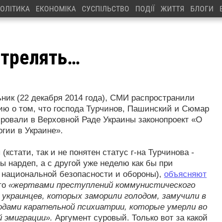
ОЛІТИКА
ЕКОНОМІКА
СУСПІЛЬСТВО
ПОДІЇ
ЖИТТЯ
БЛОГИ
трелять…
ник (22 декабря 2014 года), СМИ распространили
ю о том, что господа Турчинов, Пашинский и Сюмар
ировали в Верховной Раде Украины законопроект «О
гии в Украине».
(кстати, так и не понятен статус г-на Турчинова -
ы нардеп, а с другой уже неделю как бы при
 национальной безопасности и обороны),
объясняют
то
«жертвами преступлений коммунистического
 украинцев, которых заморили голодом, замучили в
дами карательной психиатрии, которые умерли во
й эмиграции».
Аргумент суровый. Только вот за какой