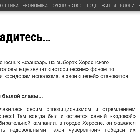
ОЛІТИКА
ЕКОНОМІКА
СУСПІЛЬСТВО
ПОДІЇ
ЖИТТЯ
БЛОГИ
садитесь…
доносных «фанфар» на выборах Херсонского
 головы еще звучит «историческим» фоном по
и коридорам исполкома, а звон «цепей» становится
 былой славы...
славилась своим оппозиционизмом и стремлением
оцесс! Там всегда был и остается самый «ходовой»
бирательной кампании, в городе Херсоне, он оказался
ть недовольными такой «уверенной» победой их