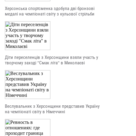
Херсонська спортсменка здобула дві бронзові
медалі на чемпіонаті світу з кульової стрільби
Діти переселенців з Херсонщини взяли участь у
творчому заході "Смак літа" в Миколаєві
Веслувальник з Херсонщини представив Україну
на чемпіонаті світу в Німеччині