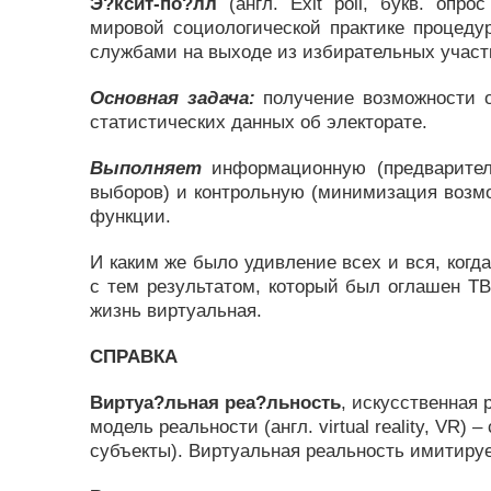
Э?ксит-по?лл
(англ. Exit poll, букв. опро
мировой социологической практике процеду
службами на выходе из избирательных участк
Основная задача:
получение возможности 
статистических данных об электорате.
Выполняет
информационную (предварител
выборов) и контрольную (минимизация возмо
функции.
И каким же было удивление всех и вся, когда
с тем результатом, который был оглашен ТВК
жизнь виртуальная.
СПРАВКА
Виртуа?льная реа?льность
, искусственная 
модель реальности (англ. virtual reality, VR
субъекты). Виртуальная реальность имитирует