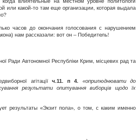
 когда влиятельные на местном уровне политологи
й или какой-то там еще организации, которая выдала
ло?
лько часов до окончания голосования с нарушением
кона) нам рассказали: вот он – Победитель!
ої Ради Автономної Республіки Крим, місцевих рад та
виборної агітації
ч.11. п 4.
«оприлюднювати до
сування результати опитування виборців щодо їх
ет результаты «Экзит пола», о том, с каким именно