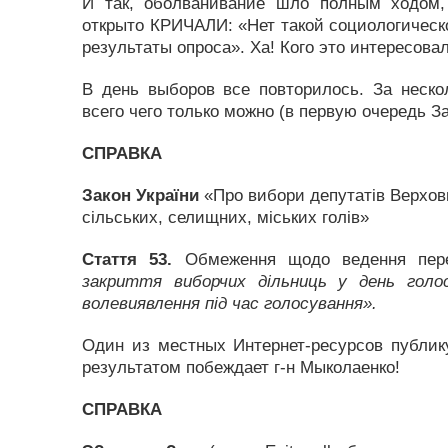
И так, оболванивание шло полным ходом,
открыто КРИЧАЛИ: «Нет такой социологическо
результаты опроса». Ха! Кого это интересова
В день выборов все повторилось. За неско
всего чего только можно (в первую очередь За
СПРАВКА
Закон України
«Про вибори депутатів Верховн
сільських, селищних, міських голів»
Стаття 53.
Обмеження щодо ведення перед
закриття виборчих дільниць у день голо
волевиявлення під час голосування».
Один из местных Интернет-ресурсов публику
результатом побеждает г-н Мыколаенко!
СПРАВКА