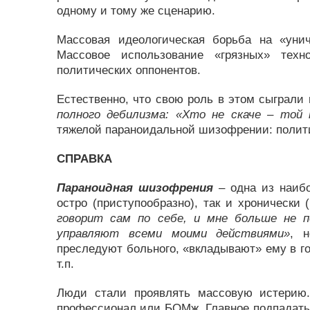
одному и тому же сценарию.
Массовая идеологическая борьба на «унич
Массовое использование «грязных» техн
политических оппонентов.
Естественно, что свою роль в этом сыграли
полного дебилизма: «Хто не скаче – той 
тяжелой параноидальной шизофрении: полити
СПРАВКА
Параноидная шизофрения
– одна из наибо
остро (приступообразно), так и хронически
говорит сам по себе, и мне больше не 
управляют всеми моими действиями»
, н
преследуют больного, «вкладывают» ему в г
т.п.
Люди стали проявлять массовую истерию.
профессионал или БОМж. Главное подпадать п