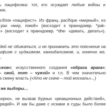
ь пацифизма: тот, кто осуждает любые войны и
ие.
ifiste «пацифист». Из франц. pacifique «мирный», из
 pax «мир, покой» (восходит к праиндоевр. *pak-
» (восходит к праиндоевр. *dhe- «девать, делать»).
ей не обижаться, и не принимать это пояснение на
физм с иудаизмом, каннибализмом, и, конечно же,
.
ыков»
; искусственного создания
«образа врага»
;
 свой, тот – чужой»
и т.п. В чем значительно
а смену власть
(«Хто не скаче – той москаль»...)
 же выборы...
ирно», не вызвав бурных «реакционных действий»,
редей». И как бы даже с исками в суды было более