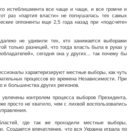
ого истеблишмента все чаще и чаще, и все громче и
тот раз «партия власти» не погнушалась тех самых
еские оппоненты еще 2,5 года назад при «подсчете»
 далеко не удивили тех, кто занимается выборами
той только разницей, что тогда власть была в руках у
обладателей», сегодня она у других... так почему бы
фессионалы характеризируют местные выборы, как чуть
рательных процессов во времена Независимости. При
но и большинства других регионов.
 увлечены контролем процесса выборов Президента,
же просто не хватило, чем с лихвой воспользовались
 управления.
областей, где так же проходили местные выборы,
. Создается впечатление, что вся Украина играла по