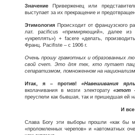
Значение
Приверженец или представител
выступает за их прекращение и предотвращен
Этимология
Происходит от французского pac
лат. pacificus «примиряющий», далее из
«укреплять») + facere «делать, производить
Франц. Pacifiste – с 1906 г.
Очень прошу грамотных и образованных люд
свой счет. Это для тех, кто путает паци
сепаратизмом, помноженном на национализм
Итак, я – против!
«Навешивания ярл
вколачивания в мозги электорату
«этот –
преуспели как бывшая, так и пришедшая ей н
И все
Слава Богу эти выборы прошли «как бы м
«проломленных черепов» и «автоматных оче