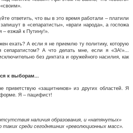
 «своим».
йте ответить, что вы в это время работали – платили
 запишут в «сепаратисты», «враги народа», а госпожа
 – езжай к Путину!».
жен ехать? А если я не приемлю ту политику, которую
я сепаратистом? А что делать мне, если я «ЗА!»...
сключительно без диктата и оружейного насилия, как
ся к выборам...
не приветствую «защитников» из других областей. Я
 форме. Я – пацифист!
 отсутствия наличия образования, и «натянутых»
го таких среди сегодняшних «революционных масс».