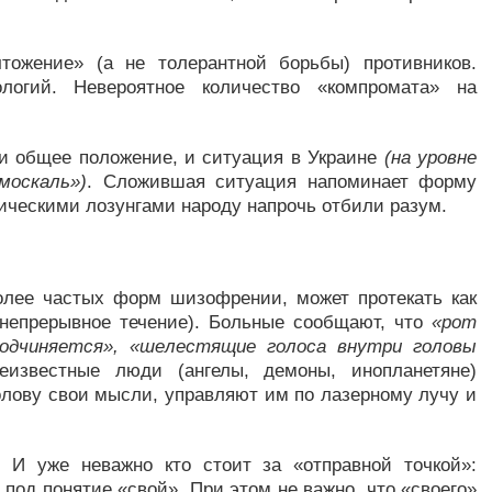
тожение» (а не толерантной борьбы) противников.
ологий. Невероятное количество «компромата» на
 и общее положение, и ситуация в Украине
(на уровне
москаль»)
. Сложившая ситуация напоминает форму
ческими лозунгами народу напрочь отбили разум.
лее частых форм шизофрении, может протекать как
 (непрерывное течение). Больные сообщают, что
«рот
подчиняется», «шелестящие голоса внутри головы
еизвестные люди (ангелы, демоны, инопланетяне)
олову свои мысли, управляют им по лазерному лучу и
 И уже неважно кто стоит за «отправной точкой»:
од понятие «свой». При этом не важно, что «своего»