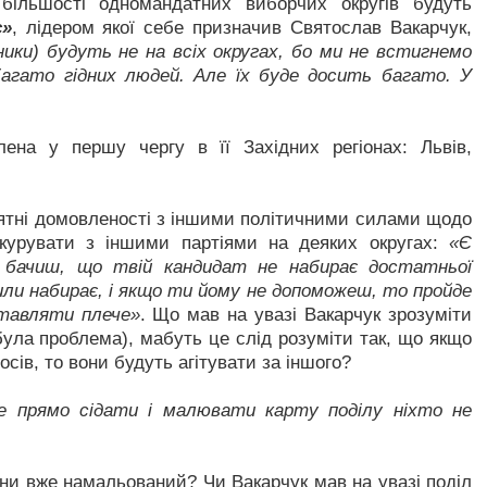
ільшості одномандатних виборчих округів будуть
с»
, лідером якої себе призначив Святослав Вакарчук,
ки) будуть не на всіх округах, бо ми не встигнемо
агато гідних людей. Але їх буде досить багато. У
ена у першу чергу в її Західних регіонах: Львів,
ятні домовленості з іншими політичними силами щодо
нкурувати з іншими партіями на деяких округах:
«Є
в бачиш, що твій кандидат не набирає достатньої
сили набирає, і якщо ти йому не допоможеш, то пройде
ставляти плече»
. Що мав на увазі Вакарчук зрозуміти
ула проблема), мабуть це слід розуміти так, що якщо
сів, то вони будуть агітувати за іншого?
 прямо сідати і малювати карту поділу ніхто не
аїни вже намальований? Чи Вакарчук мав на увазі поділ