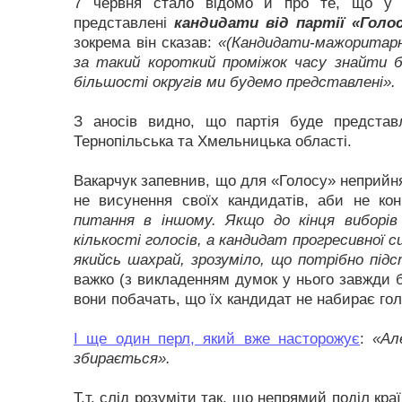
7 червня стало відомо й про те, що у б
представлені
кандидати від партії «Голо
зокрема він сказав:
«(Кандидати-мажоритарни
за такий короткий проміжок часу знайти б
більшості округів ми будемо представлені».
З аносів видно, що партія буде представл
Тернопільська та Хмельницька області.
Вакарчук запевнив, що для «Голосу» неприйн
не висунення своїх кандидатів, аби не ко
питання в іншому. Якщо до кінця виборі
кількості голосів, а кандидат прогресивної 
якийсь шахрай, зрозуміло, що потрібно під
важко (з викладенням думок у нього завжди б
вони побачать, що їх кандидат не набирає голо
І ще один перл, який вже насторожує
:
«Але
збирається».
Т.т. слід розуміти так, що непрямий поділ кр