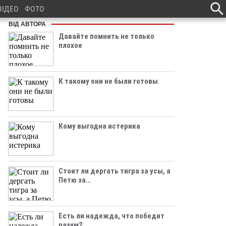
ВІДЕО
ФОТО
ВІД АВТОРА
Давайте помнить не только
плохое
К такому они не были готовы
Кому выгодна истерика
Стоит ли дергать тигра за усы, а
Петю за…
Есть ли надежда, что победит
разум?