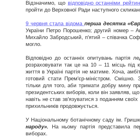
Відзначимо, що
відповідно останніми рейти
пройти до Верховної Ради наступного скликан
9 червня стала відома
перша десятка «Євр
України Петро Порошенко; другий номер – Ан
Михайло Забродський, п'ятий – співачка Софі
могло.
Відповідно до останніх опитувань партія 
розраховувати так це на 10 – 11 місць під 
життя в Україні партія не матиме. Хоча, амбі
готовий стати Прем'єр-міністром. Смішно. З
тільки для того, аби тримати добру мину при
президентських виборів, коли він заявляв, що
навіть не став зв'язуватися з поданням своїх
прихильників продовжується.
У Національному ботанічному саду ім. Гришк
народу».
На ньому партія представила пер
виборах.