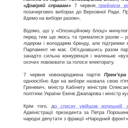
«Довіряй справам»
7 червня
прийняли рі
позачергових виборах до Верховної Ради. П
йдемо на вибори разом».
Відомо, що у «Опозиційному блоці» минулого 
перед тим ще якось та трималися разом – 
лідером і володарем бренду, але підтримки
Парламент не має. Об'єднавшись разом пар
занадто сильна конкуренція і маленьке «вуз
охочих повоювати за голоси електорату.
7 червня новонароджена партія
Прем'єра
одноосібно йде на вибори назвала свою п'яті
Гриневич, міністр Кабінету міністрів Олекса
політики України Еміне Джапарова і міністр к
Крім того, д
о списку увійшов колишній за
Адміністрації президента за Петра Порошенк
народні депутати з фракції «Народний фронт» 