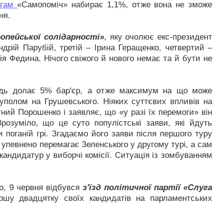
нгам
«Самопоміч» набирає 1,1%, отже вона не зможе
ня.
опейської солідарності»
, яку очолює екс-президент
дрій Парубій, третій – Ірина Геращенко, четвертий –
я Федина. Нічого свіжого й нового немає та й бути не
ледь долає 5% бар'єр, а отже максимум на що може
куполом на Грушевського. Ніяких суттєвих впливів на
тний Порошенко і заявляє, що «у разі їх перемоги» він
розуміло, що це суто популістські заяви, які йдуть
 поганій грі. Згадаємо його заяви після першого туру
 упевнено перемагає Зеленського у другому турі, а сам
 кандидатур у виборчі комісії. Ситуація із зомбуванням
о, 9 червня відбувся
з'їзд політичної партії «Слуга
шу двадцятку своїх кандидатів на парламентських