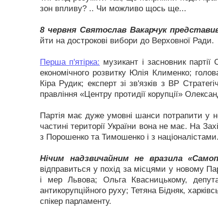
зон впливу? .. Чи можливо щось ще...
8 червня Святослав Вакарчук представив 
йти на дострокові вибори до Верховної Ради.
Перша п'ятірка:
музикант і засновник партії 
економічного розвитку Юлія Клименко; голова
Кіра Рудик; експерт зі зв'язків з ВР Страте
правління «Центру протидії корупції» Олекса
Партія має дуже умовні шанси потрапити у н
частині території України вона не має. На Зах
з Порошенко та Тимошенко і з націоналістами
Нічим надзвичайним не вразила «Самоп
відправиться у похід за місцями у новому Пар
і мер Львова; Ольга Квасницькому, депута
антикорупційного руху; Тетяна Бідняк, харківс
спікер парламенту.