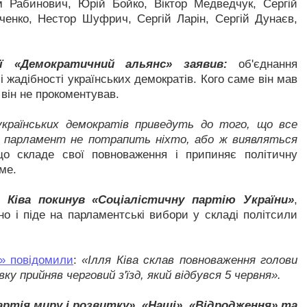
м Рабинович, Юрій Бойко, Віктор Медведчук, Сергій
ченко, Нестор Шуфрич, Сергій Ларін, Сергій Дунаєв,
ї «Демократичний альянс» заявив:
об'єднання
 жадібності українських демократів. Кого саме він мав
 він не прокоментував.
українських демократів приведуть до того, що все
 в парламент не потрапить ніхто, або ж виявляться
о складе свої повноваження і припиняє політичну
име.
я Ківа покинув «Соціалістичну партію України»
,
но і піде на парламентські вибори у складі політсили
и» повідомили
:
«Ілля Ківа склав повноваження голови
ку прийняв черговий з'їзд, який відбувся 5 червня».
артія миру і розвитку», «Наші», «Відродження» та