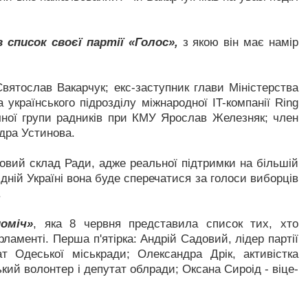
список своєї партії «Голос»,
з якою він має намір
Святослав Вакарчук; екс-заступник глави Міністерства
 українського підрозділу міжнародної IT-компанії Ring
гічної групи радників при КМУ Ярослав Железняк; член
ндра Устинова.
овий склад Ради, адже реальної підтримки на більшій
ідній Україні вона буде сперечатися за голоси виборців
.
оміч»
, яка 8 червня представила список тих, хто
ламенті. Перша п'ятірка: Андрій Садовий, лідер партії
т Одеської міськради; Олександра Дрік, активістка
ький волонтер і депутат облради; Оксана Сироід - віце-