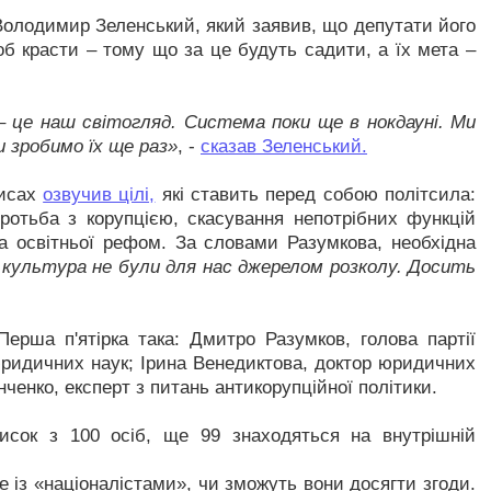
Володимир Зеленський, який заявив, що депутати його
б красти – тому що за це будуть садити, а їх мета –
– це наш світогляд. Система поки ще в нокдауні. Ми
и зробимо їх ще раз»
, -
сказав Зеленський.
рисах
озвучив цілі,
які ставить перед собою політсила:
оротьба з корупцією, скасування непотрібних функцій
а освітньої рефом. За словами Разумкова, необхідна
і культура не були для нас джерелом розколу. Досить
ерша п'ятірка така: Дмитро Разумков, голова партії
ридичних наук; Ірина Венедиктова, доктор юридичних
ченко, експерт з питань антикорупційної політики.
исок з 100 осіб, ще 99 знаходяться на внутрішній
е із «націоналістами», чи зможуть вони досягти згоди.