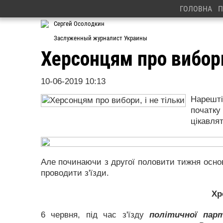
ГОЛОВНА
П
Сергей Осолодкин
Заслуженный журналист Украины
Херсонцям про вибори
10-06-2019 10:13
Нарешті
початку
цікавля
Але починаючи з другої половити тижня основ
проводити з'їзди.
Хр
6 червня, під час з'їзду
політичної пар