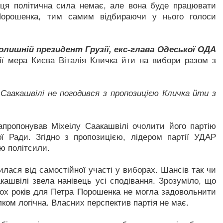
ця політична сила немає, але вона буде працювати
Порошенка, тим самим відбираючи у нього голоси
олишній президент Грузії, екс-глава Одеської ОДА
ії мера Києва Віталія Кличка йти на вибори разом з
 Саакашвілі не погодився з пропозицією Кличка йти з
апропонував Міхеілу Саакашвілі очолити його партію
 Ради. Згідно з пропозицією, лідером партії УДАР
ю політсили.
лася від самостійної участі у виборах. Шансів так чи
ашвілі звела нанівець усі сподівання. Зрозуміло, що
кох років для Петра Порошенка не могла задовольнити
лком логічна. Власних перспектив партія не має.