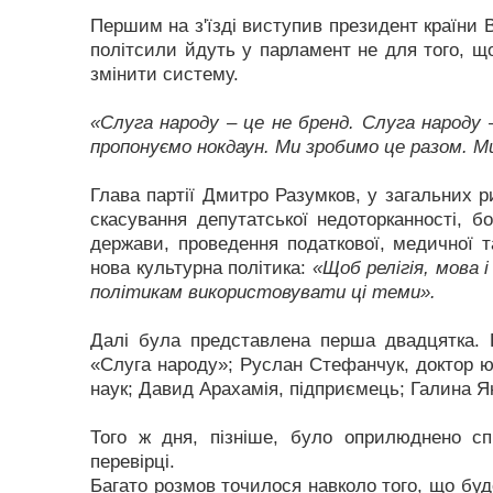
Першим на з'їзді виступив президент країни 
політсили йдуть у парламент не для того, що
змінити систему.
«Слуга народу – це не бренд. Слуга народу 
пропонуємо нокдаун. Ми зробимо це разом. М
Глава партії Дмитро Разумков, у загальних 
скасування депутатської недоторканності, б
держави, проведення податкової, медичної т
нова культурна політика:
«Щоб релігія, мова 
політикам використовувати ці теми».
Далі була представлена перша двадцятка. П
«Слуга народу»; Руслан Стефанчук, доктор ю
наук; Давид Арахамія, підприємець; Галина Ян
Того ж дня, пізніше, було оприлюднено сп
перевірці.
Багато розмов точилося навколо того, що буд