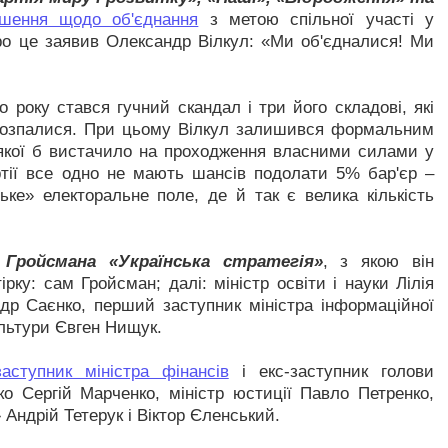
шення щодо об'єднання
з метою спільної участі у
ро це заявив Олександр Вілкул: «Ми об'єдналися! Ми
року стався гучний скандал і три його складові, які
розпалися. При цьому Вілкул залишився формальним
 якої б вистачило на проходження власними силами у
тії все одно не мають шансів подолати 5% бар'єр –
ьке» електоральне поле, де й так є велика кількість
 Гройсмана «Українська стратегія»
, з якою він
рку: сам Гройсман; далі: міністр освіти і науки Лілія
ндр Саєнко, перший заступник міністра інформаційної
ультури Євген Нищук.
ступник міністра фінансів
і екс-заступник голови
о Сергій Марченко, міністр юстиції Павло Петренко,
Андрій Тетерук і Віктор Єленський.