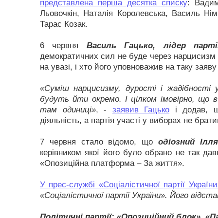
представлена перша десятка списку
: Вади
Льовочкін, Наталія Королевська, Василь Нім
Тарас Козак.
6 червня
Василь Гацько, лідер парті
демократичних сил не буде через нарцисизм і
на увазі, і хто його уповноважив на таку заяву
«Суміш нарцисизму, дурості і жадібності 
будуть йти окремо. І цілком імовірно, що
там одиниці»
, -
заявив Гацько
і додав, щ
діяльність, а партія участі у виборах не брат
7 червня стало відомо, що
одіозний Ілл
керівником якої його було обрано не так дав
«Опозиційна платформа – За життя».
У прес-службі «Соціалістичної партії Україн
«Соціалістичної партії України». Його відстав
Політичні партії: «Опозиційний блок», «П