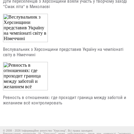
Діти переселенців з Херсонщини взяли участь у творчому заході
"Смак літа" в Миколаєві
Веслувальник з Херсонщини представив Україну на чемпіонаті
світу в Німеччині
Ревность в отношениях: где проходит граница между заботой и
желанием всё контролировать
© 2008 - 2026 Інформаційне агентство "Херсонці". Всі права захищені.
Використання матеріалів ІА "Херсонці" може здійснюватись лише при наявності "активного