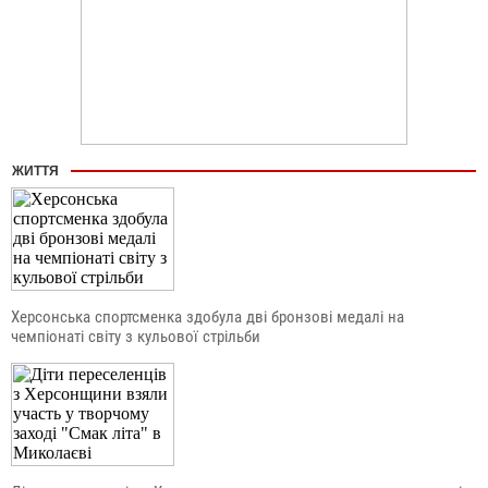
ЖИТТЯ
Херсонська спортсменка здобула дві бронзові медалі на
чемпіонаті світу з кульової стрільби