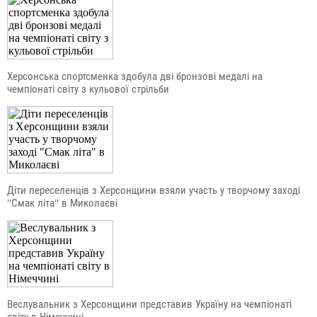
Херсонська спортсменка здобула дві бронзові медалі на
чемпіонаті світу з кульової стрільби
Діти переселенців з Херсонщини взяли участь у творчому заході
"Смак літа" в Миколаєві
Веслувальник з Херсонщини представив Україну на чемпіонаті