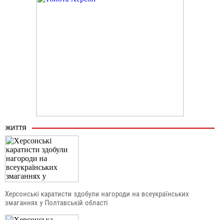
ЖИТТЯ
Херсонські каратисти здобули нагороди на всеукраїнських
змаганнях у Полтавській області