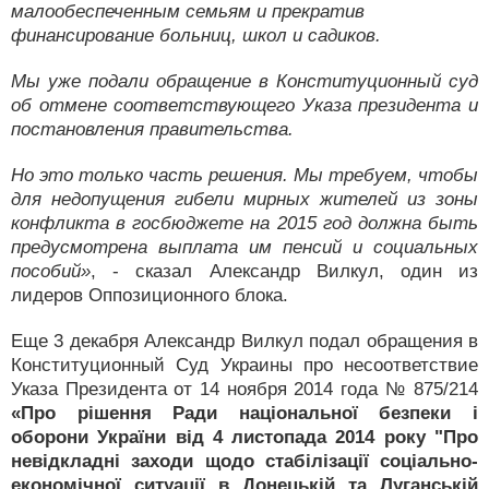
малообеспеченным семьям и прекратив
финансирование больниц, школ и садиков.
Мы уже подали обращение в Конституционный суд
об отмене соответствующего Указа президента и
постановления правительства.
Но это только часть решения. Мы требуем, чтобы
для недопущения гибели мирных жителей из зоны
конфликта в госбюджете на 2015 год должна быть
предусмотрена выплата им пенсий и социальных
пособий»
, - сказал Александр Вилкул, один из
лидеров Оппозиционного блока.
Еще 3 декабря Александр Вилкул подал обращения в
Конституционный Суд Украины про несоответствие
Указа Президента от 14 ноября 2014 года № 875/214
«Про рішення Ради національної безпеки і
оборони України від 4 листопада 2014 року "Про
невідкладні заходи щодо стабілізації соціально-
економічної ситуації в Донецькій та Луганській