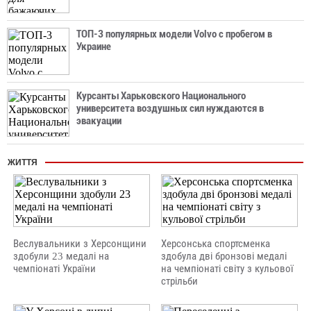
ТОП-3 популярных модели Volvo с пробегом в
Украине
Курсанты Харьковского Национального
университета воздушных сил нуждаются в
эвакуации
ЖИТТЯ
Веслувальники з Херсонщини
Херсонська спортсменка
здобули 23 медалі на
здобула дві бронзові медалі
чемпіонаті України
на чемпіонаті світу з кульової
стрільби