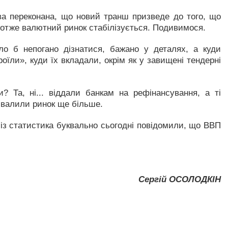
ва переконана, що новий транш призведе до того, що
 отже валютний ринок стабілізується. Подивимося.
ло б непогано дізнатися, бажано у деталях, а куди
роїли», куди їх вкладали, окрім як у завищені тендерні
? Та, ні... віддали банкам на рефінансування, а ті
бвалили ринок ще більше.
 із статистика буквально сьогодні повідомили, що ВВП
Сергій ОСОЛОДКІН