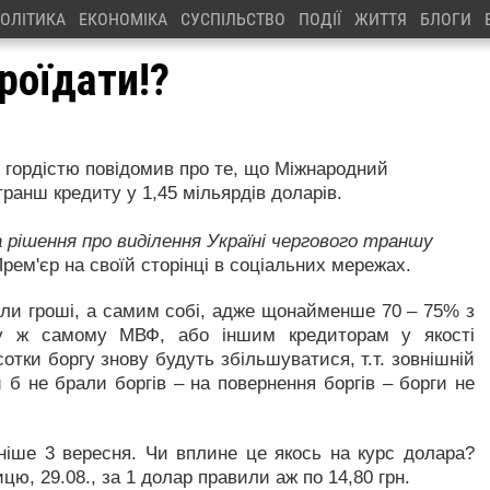
ОЛІТИКА
ЕКОНОМІКА
СУСПІЛЬСТВО
ПОДІЇ
ЖИТТЯ
БЛОГИ
роїдати!?
з гордістю повідомив про те, що Міжнародний
ранш кредиту у 1,45 мільярдів доларів.
рішення про виділення Україні чергового траншу
рем'єр на своїй сторінці в соціальних мережах.
или гроші, а самим собі, адже щонайменше 70 – 75% з
му ж самому МВФ, або іншим кредиторам у якості
отки боргу знову будуть збільшуватися, т.т. зовнішній
 б не брали боргів – на повернення боргів – борги не
зніше 3 вересня. Чи вплине це якось на курс долара?
ицю, 29.08., за 1 долар правили аж по 14,80 грн.