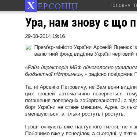
ГОЛОВНА
П
Ура, нам знову є що п
29-08-2014 19:16
Прем'єр-міністр України Арсеній Яценюк і
валютний фонд виділив Україні черговий т
«Рада директорів МВФ одноголосно ухвалила 
бюджетної підтримки»,
- радісно повідомив П
Та, ні Арсенію Петровичу, не Вам вони виділ
цих грошей автоматично повернеться то
погашення попередніх заборгованостей, а відс
борг України не стане меншим. Адже, скільки
зменшуються, а тільки ростуть і ростуть.
Гроші очікують вже наступного тижня, не пі
Побачимо вже у понеділок, а сьогодні, у п'ятн