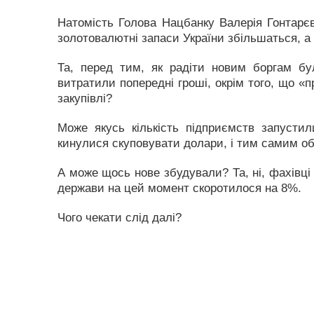
Натомість Голова Нацбанку Валерія Гонтарє
золотовалютні запаси України збільшаться, а
Та, перед тим, як радіти новим боргам бу
витратили попередні гроші, окрім того, що «п
закупівлі?
Може якусь кількість підприємств запустили
кинулися скуповувати долари, і тим самим о
А може щось нове збудували? Та, ні, фахівці
держави на цей момент скоротилося на 8%.
Чого чекати слід далі?