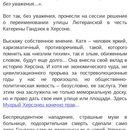
без уважения...».
Вот так, без уважения, пронесли на сессии решение
о переименовании улицы Лютеранской в честь
Катерины Гандзюк в Херсоне.
Выскажу собственное мнение. Катя – человек яркий,
харизматичный, противоречивый, такой, которого
помнить как «незлим тихим», так и злым, обиженным
словом, будут еще долго... Она внесла свой вклад в
историю Херсона. И хотя ни экономического чуда, ни
цивилизационного прорыва за постреволюционные
годы у нас не произошло, но общественно-
политическая живость – безусловно, ее заслуга. Уже
этим она заслужила не только мемориальную доску,
но и право дать свое имя улице или площади. Здесь
Мудрый Херсонец конечно прав
...
Беспрецедентное нападение, страшные муки в
больнице, подозрительная смерть сделали само
дело Гандзюк самым резонансным в новой Украине.