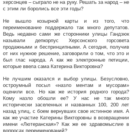
херсонцев – сыграло не на руку. Решать за народ – не
с этим ли боролись все эти годы?
Не вышло козырной карты и из того, что
переименование поддержало так много депутатов.
Ведь недавно сами же сторонники улицы Гандзюк
называли депкорпус Херсонского горсовета
продажными и беспринципными. А сегодня, получив
от них нужное решение, заговорили о том, что это и
был глас народа. А как же электронные петиции,
которые ввела сама Катерина Викторовна?
Не лучшим оказался и выбор улицы. Безусловно,
остроумный посыл «назло ментам и мусорам»
оценили все. Но как же история родного города?
Кому назло обошли ее? У нас не так много
исторически заселенных и названных 100, 200 лет
назад улиц, с боем вернувших свое истинное имя. А
как же участие Катерины Викторовны в возвращении
имени «Лютеранская»? Как же ее здравомыслие в
вопросах переименований?