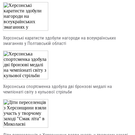
Херсонські каратисти здобули нагороди на всеукраїнських
змаганнях у Полтавській області
Херсонська спортсменка здобула дві бронзові медалі на
чемпіонаті світу з кульової стрільби