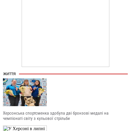
ЖИТТЯ
Херсонська спортсменка здобула дві бронзові медалі на
чемпіонаті світу з кульової стрільби