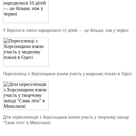
У Херсоні в липні народилися 10 дітей — це більше, ніж у червні
Переселенці з Херсонщини взяли участь у модному показі в Одесі
Діти переселенців з Херсонщини взяли участь у творчому заході
"Смак літа" в Миколаєві