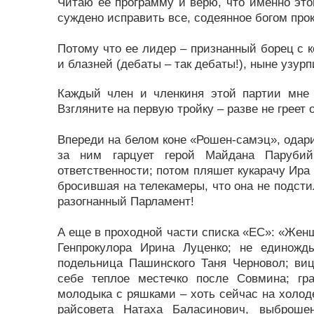
Читаю ее программу и верю, что именно этой
суждено исправить все, содеянное богом пр
Потому что ее лидер – признанный борец с к
и блазней (дебаты – так дебаты!), ныне узур
Каждый член и членкиня этой партии мне 
Взгляните на первую тройку – разве не греет 
Впереди на белом коне «Рошен-самэц», одар
за ним гарцует герой Майдана Парубий
ответственности; потом пляшет кукарачу Ира 
бросившая на телекамеры, что она не подсти
разогнанный Парламент!
А еще в проходной части списка «ЕС»: «Женщ
Генпрокулора Ирина Луценко; не единожд
подельница Пашинского Таня Черновол; ви
себе теплое местечко после Совмина; г
молодыка с ряшками – хоть сейчас на холоде
райсовета Натаха Баласинович, выброше