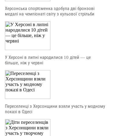
Херсонська спортсменка здобула дві бронзові
медалі на чемпіонаті світу з кульової стрільби
У Херсоні в липні народилися 10 дітей — це
більше, ніж у червні
Переселенці з Херсонщини взяли участь у модному
показі в Одесі