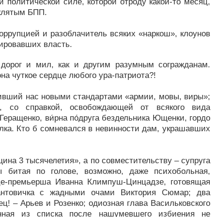
 политической силе, которой отроду какой-то месяц,
оклятым БПП.
оррупцией и разоблачитель всяких «наркош», клоунов
пировавших власть.
дорог и мил, как и другим разумным согражданам.
она чуткое сердце любого ура-патриота?!
ивший нас новыми стандартами «армии, мовы, виры»;
, со справкой, освобождающей от всякого вида
Геращенко, ви́рна по́друга бездельника Ющенки, гордо
лка. Кто б сомневался в невинности дам, украшавших
ина 3 тысячелетия», а по совместительству – супруга
ы битая по голове, возможно, даже психобольная,
це-премьерша Иванна Климпуш-Цинцадзе, готовящая
рантовичка с жадными очами Виктория Сюмар; два
ц! – Арьев и Розенко; одиозная глава Васильковского
нная из списка после нашумевшего избиения не