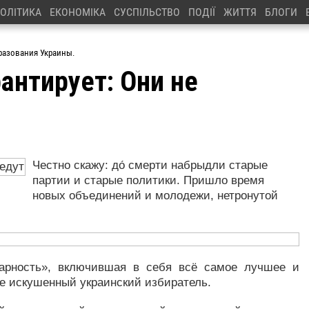
ОЛІТИКА
ЕКОНОМІКА
СУСПІЛЬСТВО
ПОДІЇ
ЖИТТЯ
БЛОГИ
разования Украины.
антирует: Они не
Честно скажу: до́ смерти набрыдли старые
партии и старые политики. Пришло время
новых объединений и молодежи, нетронутой
арность», включившая в себя всё самое лучшее и
бе искушенный украинский избиратель.