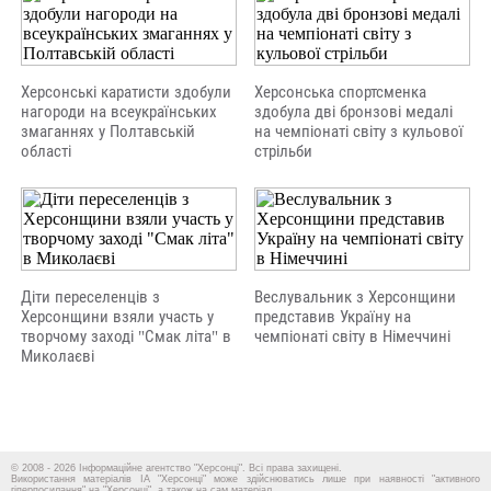
Херсонські каратисти здобули
Херсонська спортсменка
нагороди на всеукраїнських
здобула дві бронзові медалі
змаганнях у Полтавській
на чемпіонаті світу з кульової
області
стрільби
Діти переселенців з
Веслувальник з Херсонщини
Херсонщини взяли участь у
представив Україну на
творчому заході "Смак літа" в
чемпіонаті світу в Німеччині
Миколаєві
© 2008 - 2026 Інформаційне агентство "Херсонці". Всі права захищені.
Використання матеріалів ІА "Херсонці" може здійснюватись лише при наявності "активного
гіперпосилання" на "Херсонці", а також на сам матеріал.