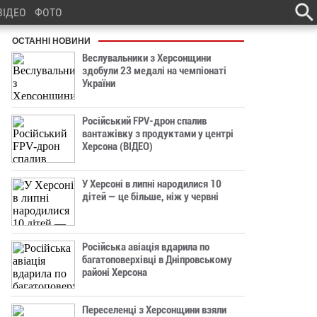
ВІДЕО
ФОТО
ОСТАННІ НОВИНИ
Веслувальники з Херсонщини
здобули 23 медалі на чемпіонаті
України
Російський FPV-дрон спалив
вантажівку з продуктами у центрі
Херсона (ВІДЕО)
У Херсоні в липні народилися 10
дітей — це більше, ніж у червні
Російська авіація вдарила по
багатоповерхівці в Дніпровському
районі Херсона
Переселенці з Херсонщини взяли