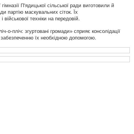
 гімназії П'ядицької сільської ради виготовили й
ди партію маскувальних сіток. Їх
 військової техніки на передовій.
ч-о-пліч: згуртовані громади» сприяє консолідації
а забезпеченню їх необхідною допомогою.