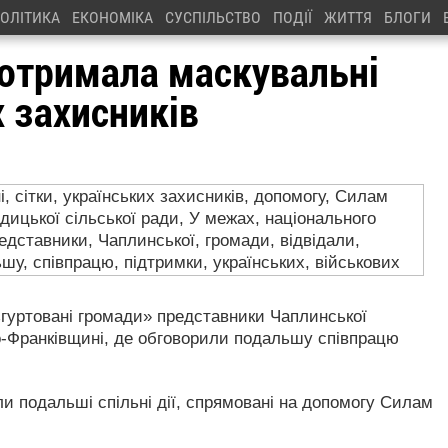
ОЛІТИКА
ЕКОНОМІКА
СУСПІЛЬСТВО
ПОДІЇ
ЖИТТЯ
БЛОГИ
отримала маскувальні
х захисників
 згуртовані громади» представники Чаплинської
о-Франківщині, де обговорили подальшу співпрацю
ли подальші спільні дії, спрямовані на допомогу Силам