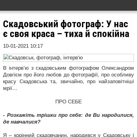
Скадовський фотограф: У нас
є своя краса – тиха й спокійна
10-01-2021 10:17
В інтерв’ю з скадовським фотографом Олександром
Довгієм про його любов до фотографії, про особливу
красу Скадовська та, звичайно, про найзаповітніші
мрії…
ПРО СЕБЕ
- Розкажіть трішки про себе: де Ви народилися,
де навчалися?
Я – корінний скадовчанин, народився у Скадовську і