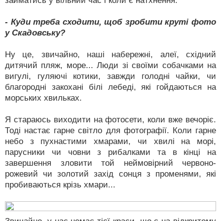
займатись у вільний час і коли є натхнення.
- Куди треба сходити, щоб зробити круті фото
у Скадовську?
Ну це, звичайно, наші набережні, алеї, східний
дитячий пляж, море... Люди зі своїми собачками на
вигулі, гуляючі котики, завжди голодні чайки, чи
благородні закохані білі лебеді, які гойдаються на
морських хвильках.
Я стараюсь виходити на фотосети, коли вже вечоріє.
Тоді настає гарне світло для фотографії. Коли гарне
небо з пухнастими хмарами, чи хвилі на морі,
парусники чи човни з рибалками та в кінці на
завершення зловити той неймовірний червоно-
рожевий чи золотий захід сонця з променями, які
пробиваються крізь хмари...