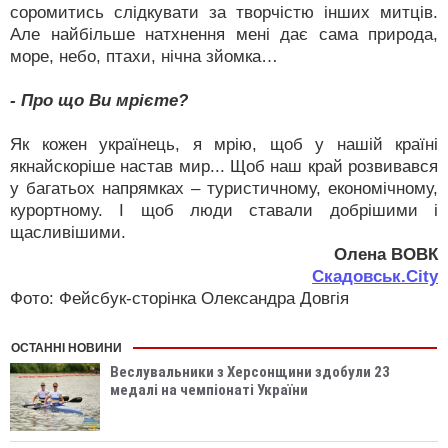
соромитись слідкувати за творчістю інших митців.
Але найбільше натхнення мені дає сама природа,
море, небо, птахи, нічна зйомка…
- Про що Ви мрієте?
Як кожен українець, я мрію, щоб у нашій країні
якнайскоріше настав мир... Щоб наш край розвивався
у багатьох напрямках – туристичному, економічному,
курортному. І щоб люди ставали добрішими і
щасливішими.
Олена ВОВК
Скадовськ.City
Фото: Фейсбук-сторінка Олександра Довгія
ОСТАННІ НОВИНИ
Веслувальники з Херсонщини здобули 23
медалі на чемпіонаті України