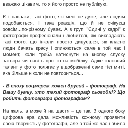
вважаю цікавим, то я його просто не публікую.
Є і навпаки, такі фото, які мені не дуже, але людям
подобаються. І така реакція, що й не очікуєш
зовсім...по-різному буває. А в групі "Єдині у кадрі" є
фотографи-професіонали і любителі, які викладають
такі фото, що інколи просто дивуєшся, як класно
люди бачать красу і опиняються саме в той час і
момент, коли треба натиснути на кнопку спуску
затвора чи навіть просто на мобілку. Адже головний
талант у фото полягає у відображенні саме тієї миті,
яка більше ніколи не повториться...
- В епоху соцмереж кожен другий – фотограф. На
Вашу думку, хто такий фотограф сьогодні? Що
робить фотографа фотографом?
На жаль, а може й на щастя – це так. З одного боку
цифрова ера дала можливість кожному проявити
свою творчість у фотографії, але в той же час і вбила