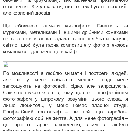
овочами та фруктами), виставленням правильного
освітлення. Хочу сказати, що то теж був не простий,
але корисний досвід.
Ще обожнюю знімати макрофото. Ганятись за
мурахами, метеликами і іншими дрібними комахами
не така вже й легка задача, гарно підібрати ракурс,
світло, щоб була гарна композиція у фото з якоюсь
комашкою - для мене це в кайф.
По можливості я люблю знімати і портрети людей,
але їх у мене набагато менше. Іноді мене
запрошують на фотосесії, рідко, але запрошують.
Сам я не шукаю клієнтів, тому що я не є професійним
фотографом у широкому розумінні цього слова, я
лише любитель, у мене немає власної студії.
Професійний фотограф – це той, що заробляє
фотографією собі на життя. А для мене фотографія –
це просто гарне захоплення, яким я люблю