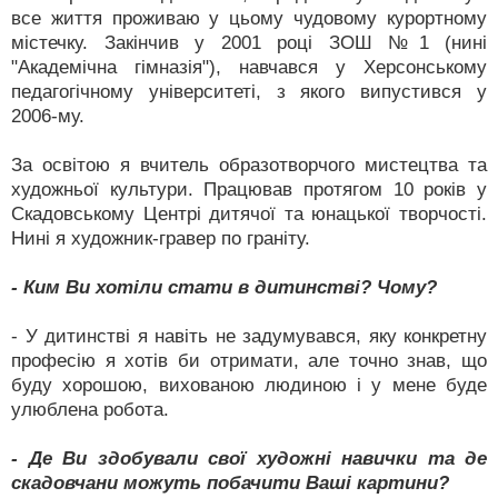
все життя проживаю у цьому чудовому курортному
містечку. Закінчив у 2001 році ЗОШ №1 (нині
"Академічна гімназія"), навчався у Херсонському
педагогічному університеті, з якого випустився у
2006-му.
За освітою я вчитель образотворчого мистецтва та
художньої культури. Працював протягом 10 років у
Скадовському Центрі дитячої та юнацької творчості.
Нині я художник-гравер по граніту.
- Ким Ви хотіли стати в дитинстві? Чому?
- У дитинстві я навіть не задумувався, яку конкретну
професію я хотів би отримати, але точно знав, що
буду хорошою, вихованою людиною і у мене буде
улюблена робота.
- Де Ви здобували свої художні навички та де
скадовчани можуть побачити Ваші картини?