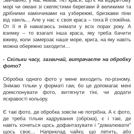
Звичайно, у нас немає тієї краси, що є на відкритому
морі чи океані зі скелястими берегами й великими та
дрібними камінчиками на узбережжі, бризками піни
від хвиль... Але у нас є своя краса – тиха й спокійна.
От її я й намагаюсь знімати у всіх порах року. А
взимку – то взагалі інша краса, яку треба бачити
вживу, коли замерзає наше море, крига, на яку навіть
можна обережно заходити…
- Скільки часу, зазвичай, витрачаєте на обробку
фото?
Обробка одного фото у мене виходить по-різному.
Знімаю тільки у форматі raw, бо це допомагає мені
доекспонувати фото, витягнути тіні, чи додати
яскравості кольору.
Є такі фото, де обробка зовсім не потрібна. А є фото,
де треба тільки кадрування (обрізка), є і такі, де
навіть хочеться щось дофантазувати і "домалювати"
щось своє... Наприклад чайку, що летить, або