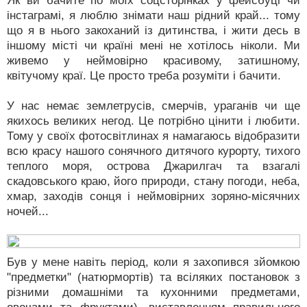
Як ви бачите по моїх соцсторінках у фейсбуці чи
інстаграмі, я люблю знімати наш рідний край... тому
що я в нього закоханий із дитинства, і жити десь в
іншому місті чи країні мені не хотілось ніколи. Ми
живемо у неймовірно красивому, затишному,
квітучому краї. Це просто треба розуміти і бачити.
У нас немає землетрусів, смерчів, ураганів чи ще
якихось великих негод. Це потрібно цінити і любити.
Тому у своїх фотосвітлинах я намагаюсь відобразити
всю красу нашого сонячного дитячого курорту, тихого
теплого моря, острова Джарилгач та взагалі
скадовського краю, його природи, стану погоди, неба,
хмар, заходів сонця і неймовірних зоряно-місячних
ночей...
Був у мене навіть період, коли я захопився зйомкою
"предметки" (натюрмортів) та всіляких постановок з
різними домашніми та кухонними предметами,