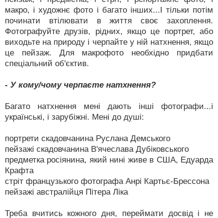
макро, і художнє фото і багато інших...І тільки потім
починати втілювати в життя своє захоплення.
Фотографуйте друзів, рідних, якщо це портрет, або
виходьте на природу і черпайте у ній натхнення, якщо
це пейзаж. Для макрофото необхідно придбати
спеціальний об'єктив.
- У кому/чому черпаєте натхнення?
Багато натхнення мені дають інші фотографи...і
українські, і зарубіжні. Мені до душі:
портрети скадовчанина Руслана Демського
пейзажі скадовчанина В'ячеслава Дубіковського
предметка росіянина, який нині живе в США, Едуарда
Крафта
стріт французького фотографа Анрі Картьє-Брессона
пейзажі австралійця Пітера Ліка
Треба вчитись кожного дня, переймати досвід і не