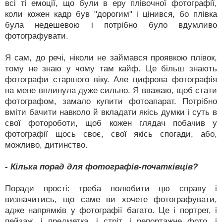
всі ті емоції, що були в еру плівочної фотографії,
коли кожен кадр був "дорогим" і цінився, бо плівка
була недешевою і потрібно було вдумливо
фотографувати.
Я сам, до речі, ніколи не займався проявкою плівок,
тому не знаю у чому там кайф. Це більш знають
фотографи старшого віку. Але цифрова фотографія
на мене вплинула дуже сильно. Я вважаю, щоб стати
фотографом, замало купити фотоапарат. Потрібно
вміти бачити навколо й вкладати якісь думки і суть в
свої фотороботи, щоб кожен глядач побачив у
фотографії щось своє, свої якісь спогади, або,
можливо, дитинство.
- Кілька порад для фотографів-початківців?
Поради прості: треба полюбити цю справу і
визначитись, що саме ви хочете фотографувати,
адже напрямків у фотографії багато. Це і портрет, і
пейзаж, і предметка, і стріт, і репортажне фото, і