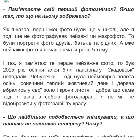
- Пам'ятаєте свій перший фотознімок? Якщо
так, то що на ньому зображено?
Як я казав, перші мої фото були ще у школі, але я
тоді ще не фотографував пейзажі чи макрофото. То
були портретні фото друзів, батьків та рідних. А вже
пейзажні фото я почав знімати років 5 тому...
І так, я пам'ятаю те перше пейзажне фото, то був
2015 рік, осіння алея біля пансіонату "Скадовськ"
неподалік "Чебуречки". Тоді була неймовірна золота
осінь, сонячний теплий жовтневий день і дерева
вбрались у свої золоті крони листя. І добре, що саме
тоді я взяв з собою фотоапарат... я не міг не
відобразити у фотографії ту красу.
- Що найбільше подобається знімкувати, а що
навпаки не викликає інтересу? Чому?