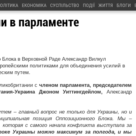
ОЛІТИКА
ЕКОНОМІКА
СУСПІЛЬСТВО
ПОДІЇ
ЖИТТЯ
БЛОГИ
чи в парламенте
 Блока в Верховной Раде Александр Вилкул
вропейскими политиками для объединения усилий в
еским путем.
еликобритании с
членом парламента, председателем
ания-Украина Джоном Уиттингдейлом,
Александр
тем – главный вопрос не только для Украины, но и
нципиальная позиция Оппозиционного Блока. Мы –
, которая с самого начала конфликта выступала за
оке Украины можно максимум за полгода, и мы