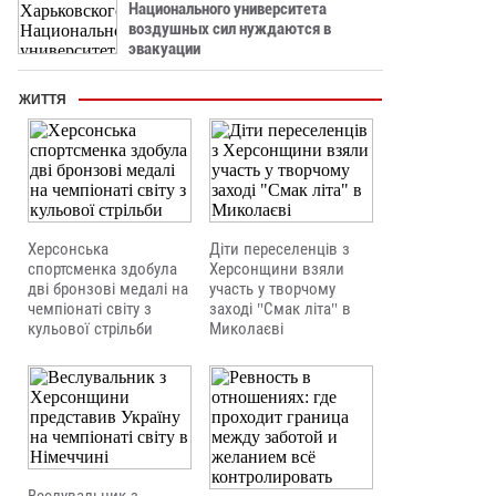
Национального университета
воздушных сил нуждаются в
эвакуации
ЖИТТЯ
Херсонська
Діти переселенців з
спортсменка здобула
Херсонщини взяли
дві бронзові медалі на
участь у творчому
чемпіонаті світу з
заході "Смак літа" в
кульової стрільби
Миколаєві