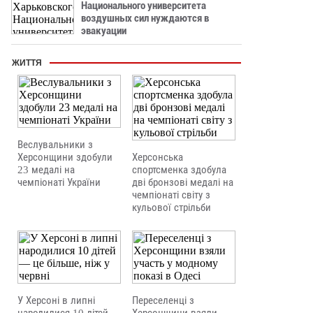
Национального университета
воздушных сил нуждаются в
эвакуации
ЖИТТЯ
Веслувальники з
Херсонщини здобули
Херсонська
23 медалі на
спортсменка здобула
чемпіонаті України
дві бронзові медалі на
чемпіонаті світу з
кульової стрільби
У Херсоні в липні
Переселенці з