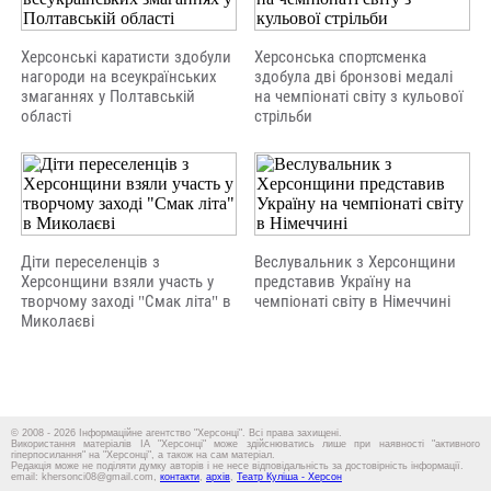
Херсонські каратисти здобули
Херсонська спортсменка
нагороди на всеукраїнських
здобула дві бронзові медалі
змаганнях у Полтавській
на чемпіонаті світу з кульової
області
стрільби
Діти переселенців з
Веслувальник з Херсонщини
Херсонщини взяли участь у
представив Україну на
творчому заході "Смак літа" в
чемпіонаті світу в Німеччині
Миколаєві
© 2008 - 2026 Інформаційне агентство "Херсонці". Всі права захищені.
Використання матеріалів ІА "Херсонці" може здійснюватись лише при наявності "активного
гіперпосилання" на "Херсонці", а також на сам матеріал.
Редакція може не поділяти думку авторів і не несе відповідальність за достовірність інформації.
email: khersonci08@gmail.com,
контакти
,
архів
,
Театр Куліша - Херсон