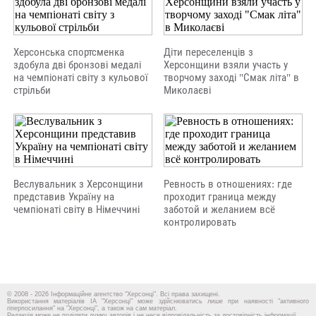
Херсонська спортсменка
Діти переселенців з
здобула дві бронзові медалі
Херсонщини взяли участь у
на чемпіонаті світу з кульової
творчому заході "Смак літа" в
стрільби
Миколаєві
Веслувальник з Херсонщини
Ревность в отношениях: где
представив Україну на
проходит граница между
чемпіонаті світу в Німеччині
заботой и желанием всё
контролировать
© 2008 - 2026 Інформаційне агентство "Херсонці". Всі права захищені.
Використання матеріалів ІА "Херсонці" може здійснюватись лише при наявності "активного
гіперпосилання" на "Херсонці", а також на сам матеріал.
Редакція може не поділяти думку авторів і не несе відповідальність за достовірність інформації.