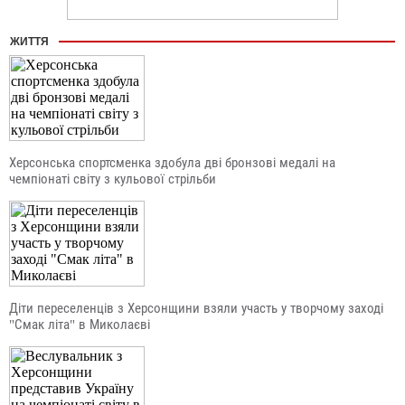
ЖИТТЯ
Херсонська спортсменка здобула дві бронзові медалі на
чемпіонаті світу з кульової стрільби
Діти переселенців з Херсонщини взяли участь у творчому заході
"Смак літа" в Миколаєві