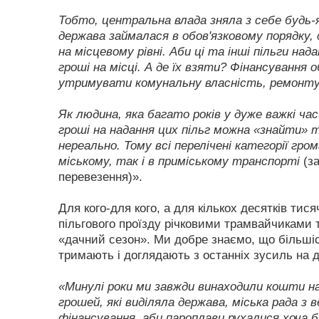
Тобто, центральна влада зняла з себе будь-як
держава займалася в обов'язковому порядку, 
на місцевому рівні. Аби ці та інші пільги на
гроші на місці. А де їх взяти? Фінансування 
утримувати комунальну власність, ремонтув
Як людина, яка багато років у дуже важкі ч
гроші на надання цих пільг можна «знайти» 
нереально. Тому всі перелічені категорії гро
міському, так і в приміському транспорті
(за
перевезення)».
Для кого-для кого, а для кількох десятків тис
пільгового проїзду річковими трамвайчиками 
«дачний сезон». Ми добре знаємо, що більшіст
тримають і доглядають з останніх зусиль на д
«Минулі роки ми завжди винаходили кошти на
грошей, які виділяла держава, міська рада з
фінансування, аби пароплави рухалися хоча б 