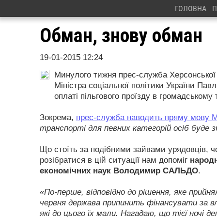
ГОЛОВНА
П
Обман, знову обман
19-01-2015 12:24
Минулого тижня прес-служба Херсонської 
Міністра соціальної політики України Пав
оплаті пільгового проїзду в громадському 
Зокрема,
прес-служба наводить пряму мову М
транспорті для певних категорій осіб буде 
Що стоїть за подібними зайвами урядовців, 
розібратися в цій ситуації нам допоміг
народн
економічних наук Володимир САЛЬДО
.
«По-перше, відповідно до рішення, яке прийня
червня держава припинить фінансувати за вла
які до цього їх мали. Нагадаю, що тієї ночі 