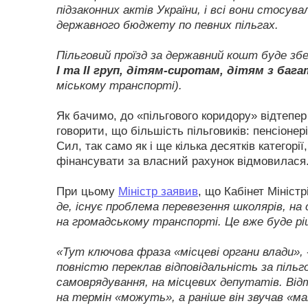
підзаконних актів України, і всі вони стосув
державного бюджету по певних пільгах.
Пільговий проїзд за державний кошт буде збе
І та ІІ груп, дітям-сиротам, дітям з баг
міському транспорті).
Як бачимо, до «пільгового коридору» відтепер
говорити, що більшість пільговиків: пенсіонер
Сил, так само як і ще кілька десятків категорі
фінансувати за власний рахунок відмовилася
При цьому
Міністр заявив
, що Кабінет Міністр
де, існує проблема перевезення школярів, на 
на громадському транспорті. Це вже буде рі
«Тут ключова фраза «місцеві органи влади»,
повністю переклав відповідальність за пільг
самоврядування, на місцевих депутатів. Відт
на термін «можуть», а раніше він звучав «м