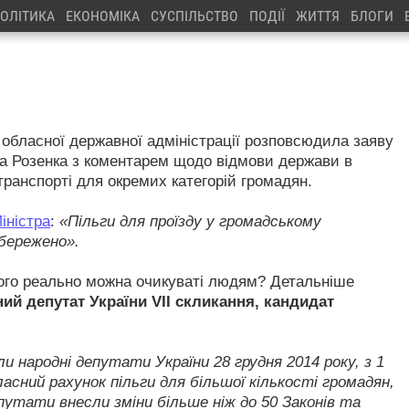
ОЛІТИКА
ЕКОНОМІКА
СУСПІЛЬСТВО
ПОДІЇ
ЖИТТЯ
БЛОГИ
обласної державної адміністрації розповсюдила заяву
ла Розенка з коментарем щодо відмови держави в
транспорті для окремих категорій громадян.
іністра
:
«Пільги для проїзду у громадському
збережено».
чого реально можна очикуваті людям? Детальніше
ий депутат України VII скликання, кандидат
ли народні депутати України 28 грудня 2014 року, з 1
сний рахунок пільги для більшої кількості громадян,
депутати внесли зміни більше ніж до 50 Законів та