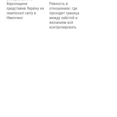
Ревность в
Херсонщини
отношениях: где
представив Україну на
проходит граница
чемпіонаті світу в
между заботой и
Німеччині
желанием всё
контролировать