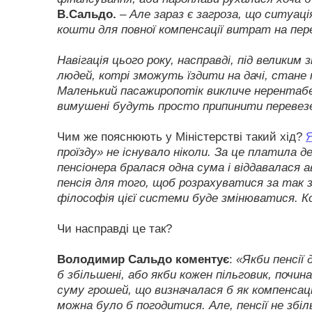
В.Сальдо.
– Але зараз є загроза, що ситуац
кошти для повної компенсації витрат на пер
Навігація цього року, насправді, під великим
людей, котрі зможуть їздити на дачі, стане 
Маленький пасажиропотік викличе нерентабель
вимушені будуть просто припинити перевез
Чим же пояснюють у Міністерстві такий хід?
Я
проїзду» не існувало ніколи. За це платила д
пенсіонера бралася одна сума і віддавалас
пенсія для того, щоб розрахуватися за так з
філософія цієї системи буде змінюватися. К
Чи насправді це так?
Володимир Сальдо коментує
:
«Якби пенсії 
б збільшені, або якби кожен пільговик, почи
суму грошей, що визначалася б як компенсац
можна було б погодитися. Але, пенсії не збі