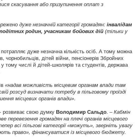
алися скасування або призупинення оплат з
режено дуже незначній категорії громадян:
інвалідам
атодітних родин, учасникам бойових дій
(тільки у
 потрапляє дуже незначна кількість осіб. А тому можна
ів, чорнобильців, дітей війни, пенсіонерів Збройних
ї, у тому числі й дітей-школярів та студентів, держава
.
ів
«надав можливість місцевим органам влади там
свій розсуд визначати потребу в пільговому проїзді
шення місцевих органів влади»
.
- розвиває свою думку
Володимир Сальдо
.
– Кабмін
ове перевезення громадян на плечі органів місцевого
епер всі пільгові категорії «можуть», зверніть увагу
ають право», фінансуватися із місцевого бюджету.