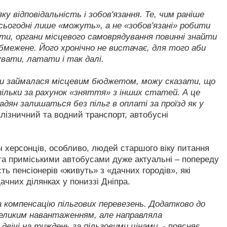
у відповідальність і зобов'язання. Те, чим раніше
сьогодні лише «можуть», а не «зобов'язані» робити
дати, органи місцевого самоврядування повинні знайти
обмежене. Його хронічно не вистачає, для того аби
ати, латати і так далі.
аси займалася місцевим бюджетом, можу сказати, що
тільки за рахунок «зняття» з інших статей. А це
мадян залишаться без пільг в оплаті за проїзд як у
лізничний та водний транспорт, автобусні
яч херсонців, особливо, людей старшого віку питання
та приміськими автобусами дуже актуальні – попереду
ь пенсіонерів «живуть» з «дачних городів», які
ачних ділянках у пониззі Дніпра.
 компенсацію пільгових перевезень. Додатково до
 великим навантаженням, але направляла
двічі на тиждень за пільговими цінами,
- поясняє