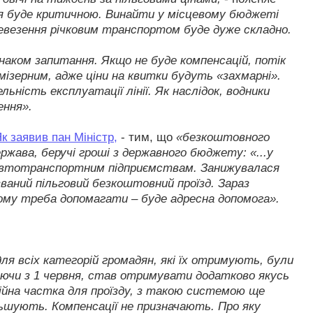
ія буде критичною. Винайти у місцевому бюджеті
евезення річковим транспортом буде дуже складно.
 знаком запитання. Якщо не буде компенсацій, потік
мізерним, адже ціни на квитки будуть «захмарні».
ність експлуатації лінії. Як наслідок, водники
ення».
к заявив пан Міністр,
- тим, що
«безкоштовного
ержава, беручі гроші з державного бюджету: «...у
я автотранспортним підприємствам. Занижувалася
ваний пільговий безкоштовний проїзд. Зараз
ому треба допомагати – буде адресна допомога».
для всіх категорій громадян, які їх отримують, були
наючи з 1 червня, став отримувати додатково якусь
ійна частка для проїзду, з такою системою ще
льшують. Компенсації не призначають. Про яку