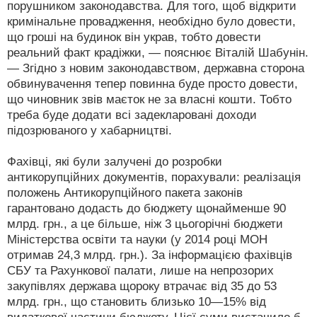
порушником законодавства. Для того, щоб відкрити
кримінальне провадження, необхідно було довести,
що гроші на будинок він украв, тобто довести
реальний факт крадіжки, — пояснює Віталій Шабунін.
— Згідно з новим законодавством, державна сторона
обвинувачення тепер повинна буде просто довести,
що чиновник звів маєток не за власні кошти. Тобто
треба буде додати всі задекларовані доходи
підозрюваного у хабарництві.
Фахівці, які були залучені до розробки
антикорупційних документів, порахували: реалізація
положень Антикорупційного пакета законів
гарантовано додасть до бюджету щонайменше 90
млрд. грн., а це більше, ніж 3 цьогорічні бюджети
Міністерства освіти та науки (у 2014 році МОН
отримав 24,3 млрд. грн.). За інформацією фахівців
СБУ та Рахункової палати, лише на непрозорих
закупівлях держава щороку втрачає від 35 до 53
млрд. грн., що становить близько 10—15% від