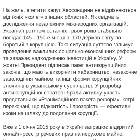
На жаль, апетити хапуг Херсонщини не відрізняються
від їхніх «колег» з інших областей. Як свідчать
дослідження незалежних міжнародних організацій,
Україна протягом останніх трьох років стабільно
посідає 145—150-е місця зі 170 держав світу по
боротьбі з корупцією. Така ситуація суттєво гальмує
проведення важливих соціально-економічних реформ
та заважає надходженню інвестицій в Україну. У
жовтні Президент підписав пакет антикорупційних
законів, що мають викорінити хабарництво, незаконне
заволодіння майном та інші форми корупційних
злочинів в українському суспільстві. У розробці
антикорупційної стратегії брали активну участь
представники «Реанімаційного пакета реформ», котрі
переконані, що відкритість і прозорість — ефективні
кроки на шляху до подолання корупції.
Вже з 1 січня 2015 року в Україні запрацює відкритий
онлайн-реєстр речових прав на нерухоме майно.