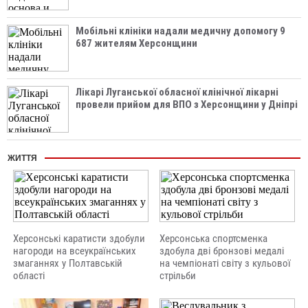
Мобільні клініки надали медичну допомогу 9
687 жителям Херсонщини
Лікарі Луганської обласної клінічної лікарні
провели прийом для ВПО з Херсонщини у Дніпрі
ЖИТТЯ
Херсонські каратисти здобули
Херсонська спортсменка
нагороди на всеукраїнських
здобула дві бронзові медалі
змаганнях у Полтавській
на чемпіонаті світу з кульової
області
стрільби