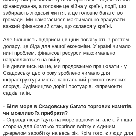
фінансування, а головне це війна у країні, події, що
забирають людські життя, а це головне багатство
громади. Ми намагаємося максимально врахувати
важкий фінансовий стан, що склався у країні.
Але більшість підприємців ціни пов'язують з ростом
долару, це біда для нашої економіки. У країні чимало
нині проблем, фінансові ресурси максимально
направляються на війну.
Не дивлячись на це, ми продовжимо працювати - у
Скадовську цього року зроблено чимало для
інфраструктури міста: капітальний ремонт очисних
споруд, будівництво доріг і тротуарів, капремонти
садків та ін.
- Біля моря в Скадовську багато торгових наметів,
чи можливо їх прибрати?
- Справді люди їдуть на море відпочити, але є й інша
сторона для багатьох торгівля влітку є єдиним
джерелом заробітку на весь рік. Крім того, є люди для