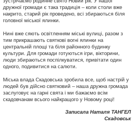
зустрічаємо родинне свято Новий рік. У нашої
дружної громади є така традиція – коли столи вже
накрито, старий рік проведено, всі збираються біля
головної міської ялинки.
Нині вже сяють освітленням міські вулиці, разом з
тим прикрашають святкові вогні ялинки на
центральній площі та біля районного будинку
культури. Для громади готуються ігри, вікторини,
люди збираються поспілкуватися, привітати один
одного, подивитися на салюти.
Міська влада Скадовська зробила все, щоб настрій у
людей був дійсно святковий – наша дружна громада
заслуговує на гарні свята і ми бажаємо всім
скадовчанам всього найкращого у Новому році!
Записала Наталя ТАНГЕЛ
Скадовськ