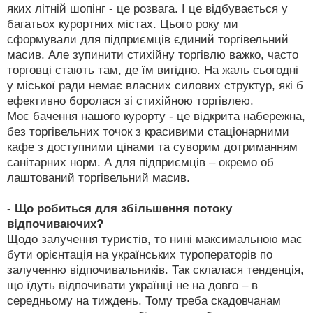
яких літній шопінг - це розвага. І це відбувається у
багатьох курортних містах. Цього року ми
сформували для підприємців єдиний торгівельний
масив. Але зупинити стихійну торгівлю важко, часто
торговці стають там, де їм вигідно. На жаль сьогодні
у міської ради немає власних силових структур, які б
ефективно боролася зі стихійною торгівлею.
Моє бачення нашого курорту - це відкрита набережна,
без торгівельних точок з красивими стаціонарними
кафе з доступними цінами та суворим дотриманням
санітарних норм. А для підприємців – окремо об
лаштований торгівельний масив.
- Що робиться для збільшення потоку
відпочиваючих?
Щодо залучення туристів, то нині максимальною має
бути орієнтація на українських туроператорів по
залученню відпочивальників. Так склалася тенденція,
що їдуть відпочивати українці не на довго – в
середньому на тиждень. Тому треба скадовчанам