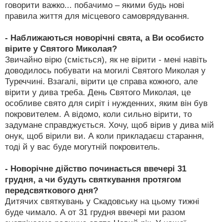
говорити важко... побачимо – якими будь нові
правила життя для місцевого самоврядування.
- Наближаються новорічні свята, а Ви особисто
вірите у Святого Миколая?
Звичайно вірю (сміється), як не вірити - мені навіть
доводилось побувати на могилі Святого Миколая у
Туреччині. Взагалі, вірити це справа кожного, але
вірити у дива треба. День Святого Миколая, це
особливе свято для сиріт і нужденних, яким він був
покровителем. А відомо, коли сильно вірити, то
задумане справджується. Хочу, щоб вірив у дива мій
онук, щоб вірили ви. А коли прикладаєш старання,
тоді й у вас буде могутній покровитель.
- Новорічне дійство починається ввечері 31
грудня, а чи будуть святкування протягом
передсвяткового дня?
Дитячих святкувань у Скадовську на цьому тижні
буде чимало. А от 31 грудня ввечері ми разом