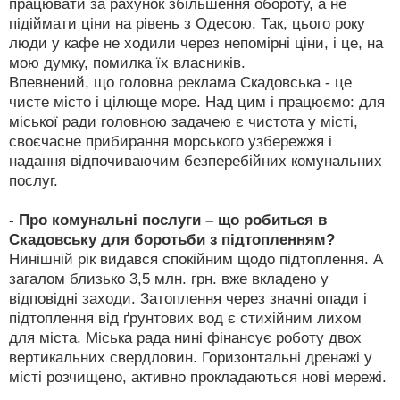
працювати за рахунок збільшення обороту, а не
підіймати ціни на рівень з Одесою. Так, цього року
люди у кафе не ходили через непомірні ціни, і це, на
мою думку, помилка їх власників.
Впевнений, що головна реклама Скадовська - це
чисте місто і цілюще море. Над цим і працюємо: для
міської ради головною задачею є чистота у місті,
своєчасне прибирання морського узбережжя і
надання відпочиваючим безперебійних комунальних
послуг.
- Про комунальні послуги – що робиться в
Скадовську для боротьби з підтопленням?
Нинішній рік видався спокійним щодо підтоплення. А
загалом близько 3,5 млн. грн. вже вкладено у
відповідні заходи. Затоплення через значні опади і
підтоплення від ґрунтових вод є стихійним лихом
для міста. Міська рада нині фінансує роботу двох
вертикальних свердловин. Горизонтальні дренажі у
місті розчищено, активно прокладаються нові мережі.