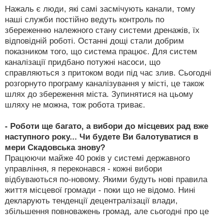
Нажаль є люди, які самі засмічують канали, тому
наші служби постійно ведуть контроль по
збереженню належного стану системи дренажів, їх
відповідній роботі. Останні дощі стали добрим
показником того, що система працює. Для систем
каналізації придбано потужні насоси, що
справляються з притоком води під час злив. Сьогодні
розгорнуто програму каналізування у місті, це також
шлях до збереження міста. Зупинятися на цьому
шляху не можна, тож робота триває.
- Роботи ще багато, а вибори до місцевих рад вже
наступного року... Чи будете Ви балотуватися в
мери Скадовська знову?
Працюючи майже 40 років у системі державного
управління, я переконався - кожні вибори
відбуваються по-новому. Якими будуть нові правила
життя місцевої громади - поки що не відомо. Нині
декларують тенденції децентралізації влади,
збільшення повноважень громад, але сьогодні про це