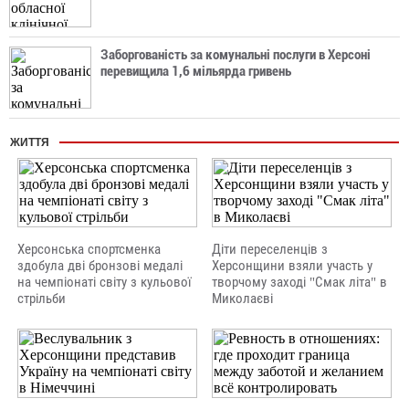
Заборгованість за комунальні послуги в Херсоні
перевищила 1,6 мільярда гривень
ЖИТТЯ
Херсонська спортсменка
Діти переселенців з
здобула дві бронзові медалі
Херсонщини взяли участь у
на чемпіонаті світу з кульової
творчому заході "Смак літа" в
стрільби
Миколаєві