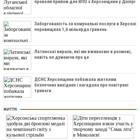
провели прийом для ВПО з Херсонщини у Дніпрі
Заборгованість за комунальні послуги в Херсоні
перевищила 1,6 мільярда гривень
Латинські вирази, які ми вживаємо в розмові,
навіть не думаючи про це
ДСНС Херсонщини побажала жителям
безпечних вихідних і нагадала про повітряні
тривоги
ЖИТТЯ