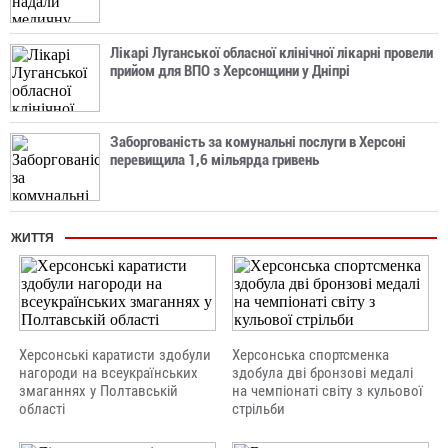
Лікарі Луганської обласної клінічної лікарні провели
прийом для ВПО з Херсонщини у Дніпрі
Заборгованість за комунальні послуги в Херсоні
перевищила 1,6 мільярда гривень
ЖИТТЯ
Херсонські каратисти здобули
Херсонська спортсменка
нагороди на всеукраїнських
здобула дві бронзові медалі
змаганнях у Полтавській
на чемпіонаті світу з кульової
області
стрільби