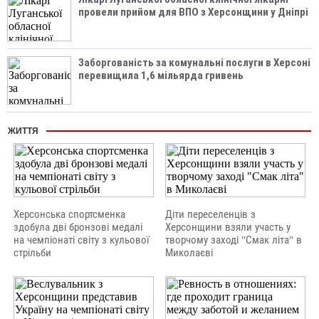
провели прийом для ВПО з Херсонщини у Дніпрі
Заборгованість за комунальні послуги в Херсоні
перевищила 1,6 мільярда гривень
ЖИТТЯ
Херсонська спортсменка
Діти переселенців з
здобула дві бронзові медалі
Херсонщини взяли участь у
на чемпіонаті світу з кульової
творчому заході "Смак літа" в
стрільби
Миколаєві