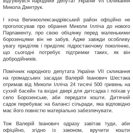
відгукнувся народний депутат України VII скликання
Микола Дмитрук.
І хоча Великоолександрівський район офіційно не
проголосував про обрання Миколи Ілліча до нового
Парламенту, про свою обіцянку перед маленькими
борозенцями він не забув. Адже завжди особливу
увагу приділяв і приділяє підростаючому поколінню,
що сьогодні потребує підтримки таких, як він
добродійників.
Помічник народного депутата України VII скликання
на громадських засадах Валерій Іванович Шестака
отримав від Миколи Ілліча 24 тисячі 500 гривень на
сухий басейн та вхідні двері для дитсадка і поїхав у
село Борозенське, аби передати кошти. Дитячий
садок перебуває на балансі сільради, яка відповідно
має його повністю матеріально забезпечувати.
Тож Валерій Іванович одразу завітав туди, аби
офіційно, згідно із законом, вручити кошти