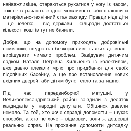
найважливіше, стараються рухатися у ногу із часом,
тож не втрачають жодної можливості, аби поліпшити
матеріально-технічний стан закладу. Правди ніде діти
- це нелегко, - від держави і сільради достатньої
кількості коштів тут не бачили.
Добре, що на допомогу приходять добровільні
помічники, щедрість і безкорисливість яких дозволяє
вирішувати чимало проблем. Завідувач дитячим
садком Наталя Петрівна Хильченко із колективом,
вже давно плекали мрію про придбання для своїх
підопічних басейну, а ще про встановлення нових
вхідних дверей, аби дітям було тепло та затишно.
Під час передвиборчої метушні, у
Великоолександрівський район заїздили з десяток
кандидатів у народні депутати. Обіцянок давали
немало. Та той, хто хоче справді допомогти – шукає
способи, а хто не хоче – відмовки, вони ж дешевші
реальних справ. На прохання допомогти дитсадку