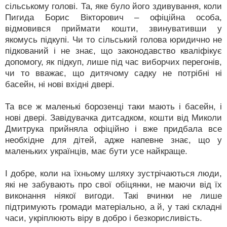
сільському голові. Та, яке було його здивування, коли
Пигида Борис Вікторович – офіційна особа,
відмовився приймати кошти, звинувативши у
якомусь підкупі. Чи то сільський голова юридично не
підкований і не знає, що законодавство кваліфікує
допомогу, як підкуп, лише під час виборчих перегонів,
чи то вважає, що дитячому садку не потрібні ні
басейн, ні нові вхідні двері.
Та все ж маленькі борозенці таки мають і басейн, і
нові двері. Завідувачка дитсадком, кошти від Миколи
Дмитрука прийняла офіційно і вже придбала все
необхідне для дітей, адже напевне знає, що у
маленьких українців, має бути усе найкраще.
І добре, коли на їхньому шляху зустрічаються люди,
які не забувають про свої обіцянки, не маючи від їх
виконання ніякої вигоди. Такі вчинки не лише
підтримують громади матеріально, а й, у такі складні
часи, укріплюють віру в добро і безкорисливість.