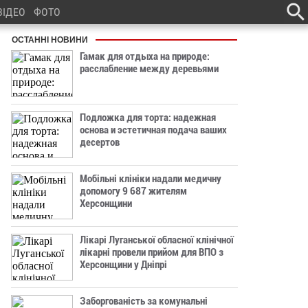
ВІДЕО
ФОТО
ОСТАННІ НОВИНИ
Гамак для отдыха на природе:
расслабление между деревьями
Подложка для торта: надежная
основа и эстетичная подача ваших
десертов
Мобільні клініки надали медичну
допомогу 9 687 жителям
Херсонщини
Лікарі Луганської обласної клінічної
лікарні провели прийом для ВПО з
Херсонщини у Дніпрі
Заборгованість за комунальні