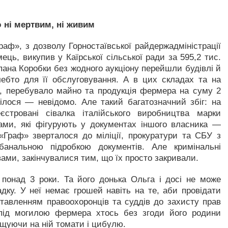
 ні мертвим, ні живим
аф», з дозволу Горностаївської райдержадміністрації
ець, викупив у Каїрської сільської ради за 595,2 тис.
пана Коробки без жодного аукціону пере­йшли будівлі й
чебто для її обслуговування. А в цих складах та на
ом, перебувало майно та продукція фермера на суму 2
ілося — невідомо. Але такий багатозначний збіг: на
стровані сівалка італійського виробництва марки
ами, які фігурують у документах іншого власника —
Граф» зверталося до міліції, прокуратури та СБУ з
банальною підробкою документів. Але кримінальні
ами, закінчувалися тим, що їх просто закривали.
понад 3 роки. Та його донька Ольга і досі не може
дку. У неї немає грошей навіть на те, аби провідати
 ставленням правоохоронців та суддів до захисту прав
під могилою фермера хтось без згоди його родини
щуючи на ній томати і цибулю.