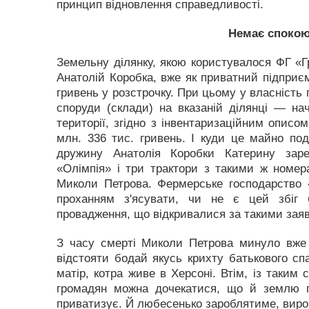
принцип відновлення справедливості.
Немає спокою
Земельну ділянку, якою користувалося ФГ «Гр
Анатолій Коробка, вже як приватний підприєм
гривень у розстрочку. При цьому у власність 
споруди (склади) на вказаній ділянці — на
території, згідно з інвентаризаційним опис
млн. 336 тис. гривень. І куди це майно под
дружину Анатолія Коробки Катерину зареє
«Олімпія» і три трактори з такими ж номер
Миколи Петрова. Фермерське господарство «
проханням з'ясувати, чи не є цей збіг 
провадження, що відкривалися за такими заяв
З часу смерті Миколи Петрова минуло вже 
відстояти бодай якусь крихту батькового спа
матір, котра живе в Херсоні. Втім, із таким
громадян можна дочекатися, що й землю 
приватизує. Й любесенько зароблятиме, виро