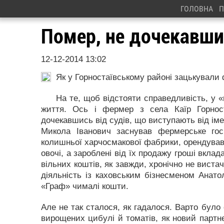
ГОЛОВНА
П
Помер, не дочекавши
12-12-2014 13:02
Як у Горностаївському районі зацькували
На те, щоб відстояти справедливість, у 
життя. Ось і фермер з села Каїр Горно­с
дочекавшись від судів, що виступають від іме
Микола Іванович заснував фермер­ське гос
колишньої харчосмакової фабрики, орендував
овочі, а зароблені від їх продажу гроші вкла
вільних коштів, як завжди, хронічно не виста
діяльність із каховським бізнесменом Анато
«Граф» чималі кошти.
Але не так сталося, як гадалося. Варто було 
вирощених цибулі й томатів, як новий партне