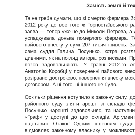
Замість землі й те
Та не треба думати, що зі смертю фермера йог
2012 року до все того ж Горностаївського р
заява — тепер уже не до Миколи Петрова, а д
успадкувала донька померлого фермера. Т
пайового внеску у сумі 207 тисяч гривень. З
сама суддя Галина Посунько, котра розгл
дивними, як на погляд автора, розписками. Пр
позов задовольняють. У травні 2012-го А
Анатолію Коробці у поверненні пайового внес
розірвано достроково, повернення внеску мож
договором. А ні того, ні іншого не було.
Оскільки рішення вступило в законну силу, д
районного суду зняти арешт зі складів ф
Посунько нарешті задовольняє, та наступни
«Граф» у доступі до цих складів. Аргумент
підстави». Отакої! Одним рішенням суддя
відмовляє законному власнику у можливості