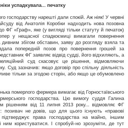
хніки успадкувала... печатку
о господарству нарешті дали спокій. Аж ніяк! У червні
айсуду від Анатолія Коробки надходить нова позовна
о ФГ «Граф», яке (у вигляді тільки статуту й печаток)
епер у нещасної спадкоємиці вимагали повернення
а дивним збігом обставин, заяву до розгляду взяла та
ядала попередній позов про повернення грошей за
едставник ФГ заявляє відвід судді, його відхиляють, а
пеляційний суд скасовує це рішення, відмовляючи
ку. Суд зазначив: якщо договір про спільну діяльність
ливе тільки за згодою сторін, або якщо це обумовлено
онька померлого фермера вимагає від Горностаївського
ермерського господарства. Цю вимогу суддя Галина
м рішенням від 11 липня 2013 року... відмовляє ФГ
: позивач не довів, що для цього існують «правові
 підтверджує права господарства на майно, іншим
 ним користуватися. І спробуй-но зрозуміти, де тут