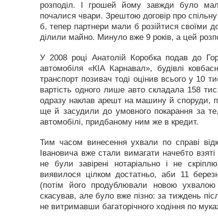
розподіл. І грошей йому завжди було ма
почалися чвари. Зрештою договір про спільну
б, тепер партнери мали б розійтися своїми д
ділили майно. Минуло вже 9 років, а цей розп
У 2008 році Анатолій Коробка подав до Гор
автомобіля «КІА Карнавал», будівлі ковбасн
транспорт позивач тоді оцінив всього у 10 т
вартість одного лише авто складала 158 тис
одразу наклав арешт на машину й споруди, пр
ще й засудили до умовного покарання за те
автомобілі, придбаному ним же в кредит.
Тим часом винесення ухвали по справі від
Івановича вже стали вимагати начебто взяті 
не були завірені нотаріально і не скріплю
виявилося цілком достатньо, аби 11 берез
(потім його продублювали новою ухвалою
скасував, але було вже пізно: за тиждень пі
не витримавши багаторічного ходіння по мука