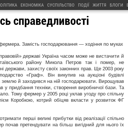
ОЛІТИКА
ЕКОНОМІКА
СУСПІЛЬСТВО
ПОДІЇ
ЖИТТЯ
БЛОГИ
сь справедливості
 фермера. Замість господарювання — ходіння по муках
«правовій» державі Україна часом може не вистачити й
таївського району Микола Петров так і помер, не
ні держави, захисту своїх законних прав. Ще 2003 року
подарство «Граф». Він викупив на аукціоні будівлі
 землю й заходився на ній господарювати. Вирощував
дав у придбання техніки, створення виробничої бази. Та
чало. Тому фермер у 2005 році уклав угоду про спільну
лієм Коробкою, котрий обіцяв вкласти у розвиток ФГ
отримати перші великі прибутки від реалізації спільно
р почав претендувати на більш вигідний для нього їх