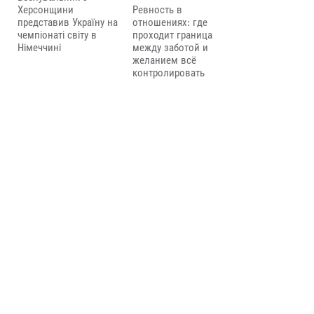
Херсонщини
Ревность в
представив Україну на
отношениях: где
чемпіонаті світу в
проходит граница
Німеччині
между заботой и
желанием всё
контролировать