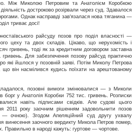
ло. Між Миколою Петровим та Анатолієм Коробкою
 діяльність достроково розірвали через суд. Здавалося
орогами. Однак насправді зав'язалася нова тяганина —
оділ триває досі!
ностаївського райсуду позов про поділ власності —
ого цеху та двох складів. Цікаво, що нерухомість і
исяч гривень, тоді як за кредитним договором заставна
. гривень. Для забезпечення позову райсуд практично
о які йшлося у позовній заяві. Потім Миколу Петрова
, що він насмілився кудись поїхати на арештованому
кладалося, позовні вимоги змінювалися — з Миколи
в борг у Анатолія Коробки 752 тис. гривень. Розписки
валися навіть підписами свідків. Але судові цього
ня 2011 року заочним рішенням задовольнити позов
 — очною). Згодом Апеляційний суд другу ухвалу
сля винесення заочного вердикту Микола Петров помер,
х. Правильно в народі кажуть: гуртове — чортове.