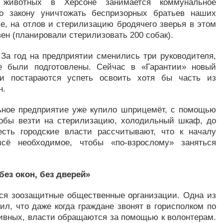
 животных в Херсоне занимается коммунальное
по закону уничтожать беспризорных братьев наших
е, на отлов и стерилизацию бродячего зверья в этом
ен (планировали стерилизовать 200 собак).
 За год на предприятии сменились три руководителя,
е были подготовлены. Сейчас в «Гарантии» новый
ки постараются успеть освоить хотя бы часть из
н.
ьное предприятие уже купило шприцемёт, с помощью
тобы везти на стерилизацию, холодильный шкаф, до
есть городские власти рассчитывают, что к началу
сё необходимое, чтобы «по-взрослому» заняться
ез окон, без дверей»
ся зоозащитные общественные организации. Одна из
л, что даже когда граждане звонят в горисполком по
сивных, власти обращаются за помощью к волонтерам.