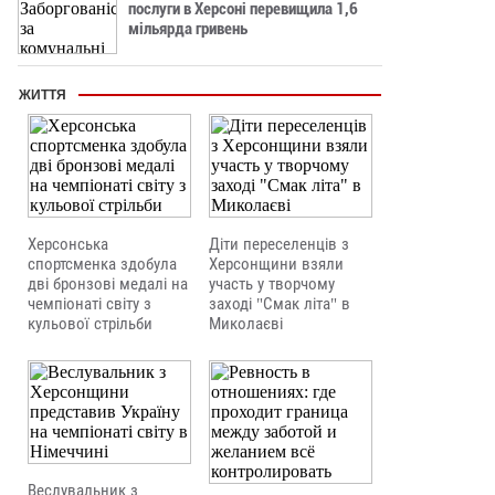
послуги в Херсоні перевищила 1,6
мільярда гривень
ЖИТТЯ
Херсонська
Діти переселенців з
спортсменка здобула
Херсонщини взяли
дві бронзові медалі на
участь у творчому
чемпіонаті світу з
заході "Смак літа" в
кульової стрільби
Миколаєві
Веслувальник з