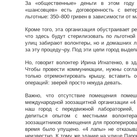
За «общественные» деньги в этом году 
«шансовцев» есть договоренность с вет
льготные: 350–800 гривен в зависимости от м
Кроме того, эта организация обустраивает 
что здесь будут стерилизовать по льготной
улиц забирают волонтеры, но и домашних л
за эту процеду¬ру. Под эти цели город выде
Но, говорит волонтер Ирина Игнатенко, в зд
Чтобы провести коммуникации, нужны согла
только отремонтировать крышу, вставить 
операций: зверей просто некуда девать.
Важно, что отсутствие помещения помеш
международной зоозащитной организации «4 
наш город с передвижной лабораторией, 
делиться опытом с местными волонтер
зоозащитников помещения для прооперирова
время было упущено. «4 лапы» не отказыва
неизвестно. К тому же здание на улице Паров