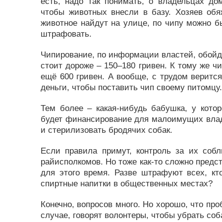
есть, надо так понимать, о владельцах д
чтобы животных внесли в базу. Хозяев обя
животное найдут на улице, по чипу можно б
штрафовать.
Чипирование, по информации властей, обойдет
стоит дороже – 150–180 гривен. К тому же ч
ещё 600 гривен. А вообще, с трудом верится
деньги, чтобы поставить чип своему питомцу.
Тем более – какая-нибудь бабушка, у котор
будет финансирование для малоимущих влад
и стерилизовать бродячих собак.
Если правила примут, контроль за их соб
райисполкомов. Но тоже как-то сложно предст
для этого время. Разве штрафуют всех, кто
спиртные напитки в общественных местах?
Конечно, вопросов много. Но хорошо, что п
случае, говорят волонтеры, чтобы убрать соба