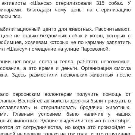
активисты «Шанса» стерилизовали 315 собак. У
еринарами, благодаря чему цены на стерилизацию
ассы пса.
реабилитационный центр для животных. Рассчитывают,
 цене не только бездомных собак и котов, которых с
юбимцев, хозяевам которых не по карману заплатить
лил «Шансу» помещение на улице Паровозной.
ании нет воды, света и тепла, работать невозможно.
сования, а это время и деньги. Организация смогла
окна. Здесь разместили нескольких животных после
ало херсонским волонтерам получить помощь от
лапы». Весной её активисты должны были приехать в
отлавливать и стерилизовать бродячих животных,
ами. Главным условием было наличие у наших
нных животных. Здание выделили только в сентябре,
ются от сотрудничества, но когда это произойдёт –
озной выделили только на три года, и это отпугивает