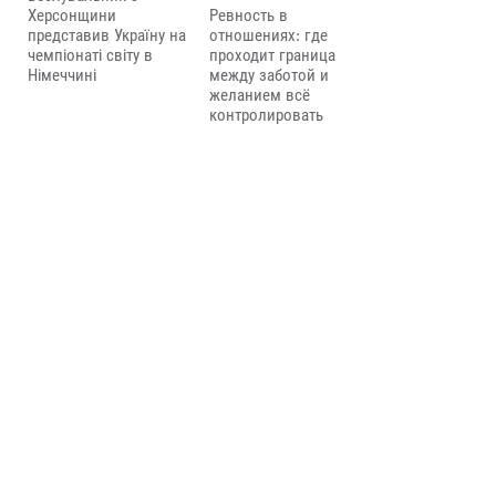
Херсонщини
Ревность в
представив Україну на
отношениях: где
чемпіонаті світу в
проходит граница
Німеччині
между заботой и
желанием всё
контролировать