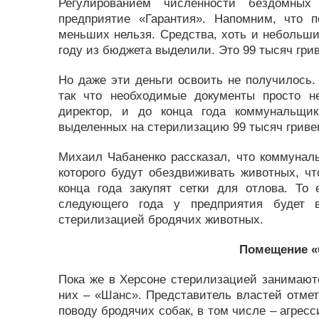
Регулированием численности бездомных
предприятие «Гарантия». Напомним, что 
меньших нельзя. Средства, хоть и небольши
году из бюджета выделили. Это 99 тысяч грив
Но даже эти деньги освоить не получилось.
так что необходимые документы просто н
директор, и до конца года коммунальщи
выделенных на стерилизацию 99 тысяч гриве
Михаил Чабаненко рассказал, что коммунал
которого будут обездвиживать животных, ч
конца года закупят сетки для отлова. То 
следующего года у предприятия будет в
стерилизацией бродячих животных.
Помещение «б
Пока же в Херсоне стерилизацией занимают
них – «Шанс». Представитель властей отмети
поводу бродячих собак, в том числе – агрес