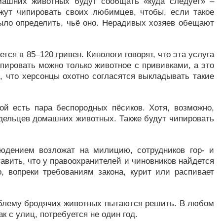
омашних животных будут сообщать «куда следует» –
жут чипировать своих любимцев, чтобы, если такое
ыло определить, чьё оно. Нерадивых хозяев обещают
ся в 85–120 гривен. Кинологи говорят, что эта услуга
ипировать можно только животное с прививками, а это
, что херсонцы охотно согласятся выкладывать такие
ой есть пара беспородных пёсиков. Хотя, возможно,
ельцев домашних животных. Также будут чипировать
людением возложат на милицию, сотрудников гор- и
авить, что у правоохранителей и чиновников найдется
, вопреки требованиям закона, курит или распивает
роблему бродячих животных пытаются решить. В любом
к с улиц, потребуется не один год.