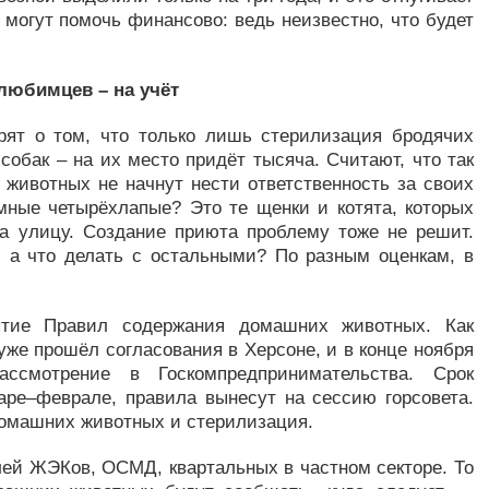
могут помочь финансово: ведь неизвестно, что будет
любимцев – на учёт
рят о том, что только лишь стерилизация бродячих
обак – на их место придёт тысяча. Считают, что так
 животных не начнут нести ответственность за своих
мные четырёхлапые? Это те щенки и котята, которых
на улицу. Создание приюта проблему тоже не решит.
 а что делать с остальными? По разным оценкам, в
ятие Правил содержания домашних животных. Как
уже прошёл согласования в Херсоне, и в конце ноября
ссмотрение в Госкомпредпринимательства. Срок
аре–феврале, правила вынесут на сессию горсовета.
домашних животных и стерилизация.
лей ЖЭКов, ОСМД, квартальных в частном секторе. То