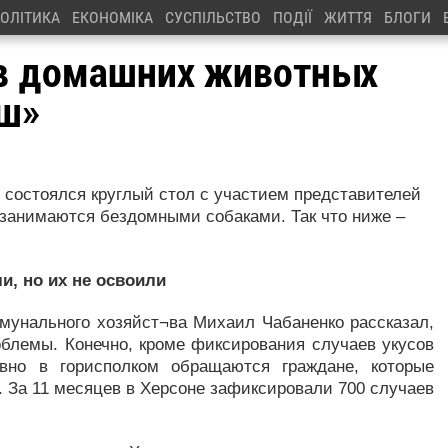
ОЛІТИКА
ЕКОНОМІКА
СУСПІЛЬСТВО
ПОДІЇ
ЖИТТЯ
БЛОГИ
ев домашних животных
аш»
е состоялся круглый стол с участием представителей
е занимаются бездомными собаками. Так что ниже –
и, но их не освоили
мунального хозяйст¬ва Михаил Чабаненко рассказал,
блемы. Конечно, кроме фиксирования случаев укусов
вно в горисполком обращаются граждане, которые
 За 11 месяцев в Херсоне зафиксировали 700 случаев