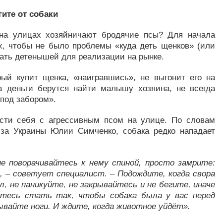
гите от собаки
 на улицах хозяйничают бродячие псы? Для начала
, чтобы не было проблемы «куда деть щенков» (или
авать детенышей для реализации на рынке.
орый купит щенка, «наигравшись», не выгонит его на
а деньги берутся найти малышу хозяина, не всегда
«под забором».
ести себя с агрессивным псом на улице. По словам
юза Украины Юлии Симченко, собака редко нападает
е поворачивайтесь к нему спиной, просто замрите:
, – советует специалист. – Подождите, когда свора
л, не паникуйте, не закрывайтесь и не бегите, иначе
йтесь стать так, чтобы собака была у вас перед
рывайте ноги. И ждите, когда животное уйдёт».