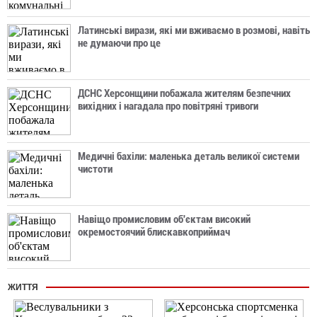
Латинські вирази, які ми вживаємо в розмові, навіть
не думаючи про це
ДСНС Херсонщини побажала жителям безпечних
вихідних і нагадала про повітряні тривоги
Медичні бахіли: маленька деталь великої системи
чистоти
Навіщо промисловим об'єктам високий
окремостоячий блискавкоприймач
ЖИТТЯ