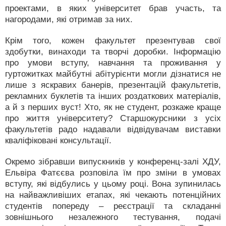
проектами, в яких університет брав участь, та
нагородами, які отримав за них.
Крім того, кожен факультет презентував свої
здобутки, винаходи та творчі доробки. Інформацію
про умови вступу, навчання та проживання у
гуртожитках майбутні абітурієнти могли дізнатися не
лише з яскравих банерів, презентацій факультетів,
рекламних буклетів та інших роздаткових матеріалів,
а й з перших вуст! Хто, як не студент, розкаже краще
про життя університету? Старшокурсники з усіх
факультетів радо надавали відвідувачам виставки
кваліфіковані консультації.
Окремо зібравши випускників у конференц-залі ХДУ,
Ельвіра Фатєєва розповіла їм про зміни в умовах
вступу, які відбулись у цьому році. Вона зупинилась
на найважливіших етапах, які чекають потенційних
студентів попереду – реєстрації та складанні
зовнішнього незалежного тестування, подачі