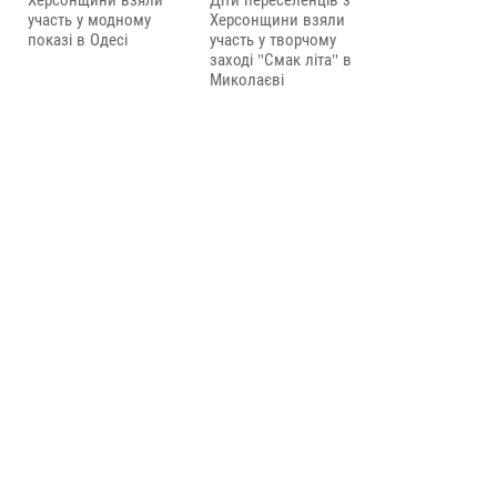
Херсонщини взяли
Діти переселенців з
участь у модному
Херсонщини взяли
показі в Одесі
участь у творчому
заході "Смак літа" в
Миколаєві