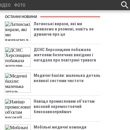
ВІДЕО
ФОТО
ОСТАННІ НОВИНИ
Латинські вирази, які ми
вживаємо в розмові, навіть не
думаючи про це
ДСНС Херсонщини побажала
жителям безпечних вихідних і
нагадала про повітряні тривоги
Медичні бахіли: маленька деталь
великої системи чистоти
Навіщо промисловим об'єктам
високий окремостоячий
блискавкоприймач
Мобільні медичні команди