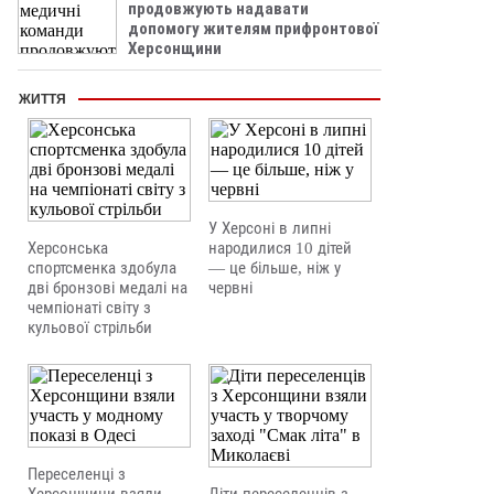
продовжують надавати
допомогу жителям прифронтової
Херсонщини
ЖИТТЯ
У Херсоні в липні
Херсонська
народилися 10 дітей
спортсменка здобула
— це більше, ніж у
дві бронзові медалі на
червні
чемпіонаті світу з
кульової стрільби
Переселенці з