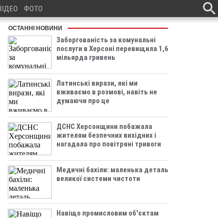
ВІДЕО
ФОТО
ОСТАННІ НОВИНИ
Заборгованість за комунальні
послуги в Херсоні перевищила 1,6
мільярда гривень
Латинські вирази, які ми
вживаємо в розмові, навіть не
думаючи про це
ДСНС Херсонщини побажала
жителям безпечних вихідних і
нагадала про повітряні тривоги
Медичні бахіли: маленька деталь
великої системи чистоти
Навіщо промисловим об'єктам