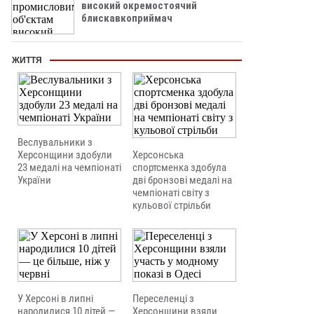
високий окремостоячий
блискавкоприймач
ЖИТТЯ
Веслувальники з
Херсонщини здобули
Херсонська
23 медалі на чемпіонаті
спортсменка здобула
України
дві бронзові медалі на
чемпіонаті світу з
кульової стрільби
У Херсоні в липні
Переселенці з
народилися 10 дітей —
Херсонщини взяли