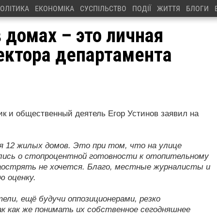
ОЛІТИКА
ЕКОНОМІКА
СУСПІЛЬСТВО
ПОДІЇ
ЖИТТЯ
БЛОГИ
в домах – это личная
ектора департамента
к и общественный деятель Егор Устинов заявил на
я 12 жилых домов. Это при том, что на улице
ались о стопроцентной готовности к отопительному
заострять не хочется. Благо, местные журналисты и
ю оценку.
ели, ещё будучи оппозиционерами, резко
ак как же понимать их собственное сегодняшнее