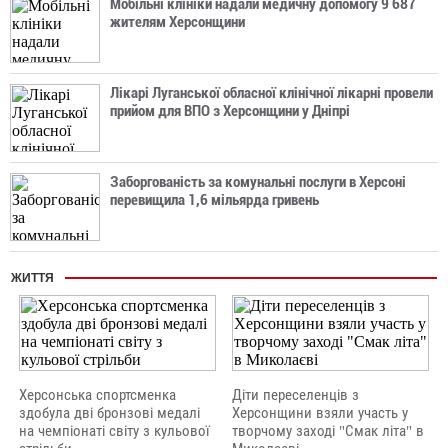
Мобільні клініки надали медичну допомогу 9 687
жителям Херсонщини
Лікарі Луганської обласної клінічної лікарні провели
прийом для ВПО з Херсонщини у Дніпрі
Заборгованість за комунальні послуги в Херсоні
перевищила 1,6 мільярда гривень
ЖИТТЯ
Херсонська спортсменка
Діти переселенців з
здобула дві бронзові медалі
Херсонщини взяли участь у
на чемпіонаті світу з кульової
творчому заході "Смак літа" в