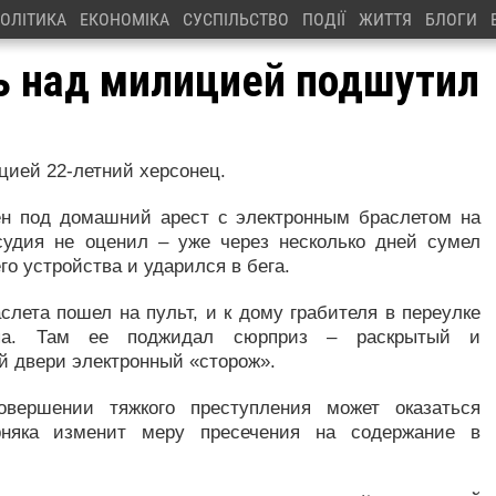
ОЛІТИКА
ЕКОНОМІКА
СУСПІЛЬСТВО
ПОДІЇ
ЖИТТЯ
БЛОГИ
ь над милицией подшутил
цией 22-летний херсонец.
ен под домашний арест с электронным браслетом на
осудия не оценил – уже через несколько дней сумел
о устройства и ударился в бега.
лета пошел на пульт, и к дому грабителя в переулке
ппа. Там ее поджидал сюрприз – раскрытый и
й двери электронный «сторож».
овершении тяжкого преступления может оказаться
ерняка изменит меру пресечения на содержание в