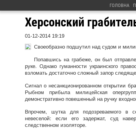
ГОЛОВНА
П
Херсонский грабител
01-12-2014 19:19
Своеобразно подшутил над судом и мили
Попавшись на грабеже, он был отправл
руке. Однако гуманности украинского прав
взломать достаточно сложный запор следящег
Сигнал о несанкционированном открытии брас
Рыбном прибыла милицейская опергру
демонстративно повешенный на ручку входно
Впрочем, шутка для подозреваемого в с
невеселой: если его задержат, суд нав
следственном изоляторе.