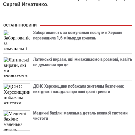
Сергей Игнатенко
.
ОСТАННІ НОВИНИ
Заборгованість за комунальні послуги в Херсоні
перевищила 1,6 мільярда гривень
Латинські вирази, які ми вживаємо в розмові, навіть
не думаючи про це
ДСНС Херсонщини побажала жителям безпечних
вихідних і нагадала про повітряні тривоги
Медичні бахіли: маленька деталь великої системи
чистоти