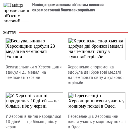
Навіщо промисловим об'єктам високий
окремостоячий блискавкоприймач
ЖИТТЯ
Веслувальники з Херсонщини
Херсонська спортсменка
здобули 23 медалі на
здобула дві бронзові медалі
чемпіонаті України
на чемпіонаті світу з кульової
стрільби
У Херсоні в липні народилися
Переселенці з Херсонщини
10 дітей — це більше, ніж у
взяли участь у модному показі
червні
в Одесі