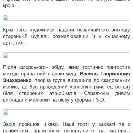
краю.
Крім того, художники надали незвичайного вигляду
старенькій будівлі, розмалювавши її у сучасному
арт-стилі.
Після «морського» обіду, яким гостинно пригостив
митців приватний підприємець
Василь Гаврилович
Знахаренко
, творча група вирушила до скадовських
маяків, де був проведений хеппенінг (мистецтво дії)
біля створених атр-об'єктів. Справжнім дивом
виглядали малюнки на піску у форматі 3-D.
Захід пройшов цікаво. Наші гості у захваті та з
неабияким враженням поверталися на материк,