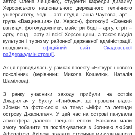
автор Олена Лещєнко), студенти кафедри дизайну
Херсонського національного державного технічного
університету, боді – арт студія Ганна Чаусова, арт –
група «Вакцинация» (м. Херсон), фотоклуб «Свежий
взгляд», фотохудожники, майстри боді – арту, стріт –
арту, ленд - арту зі всієї Херсонщини, а також відділ
культури і туризму районної державної адміністрації,
повідомляє
офіційний сайт Скадовської
райдержадміністрації
.
Акція проводилась у рамках проекту «Екскурсії нового
покоління» (керівники: Микола Кошелюк, Наталія
Шамілова).
З ранку учасники заходу прибули на острів
Джарилгач у бухту «Глибока», де провели відео-
зйомки та фото-сесію на тему: «Міфи та легенди
острову Джарилгач». У цей час на острові панувала
атмосфера далекої грецької епохи. Бажаючі мали
змогу побачити та поспілкуватися з богинею любові
Афродітою, Ахілом, згадати історичне минуле нашого