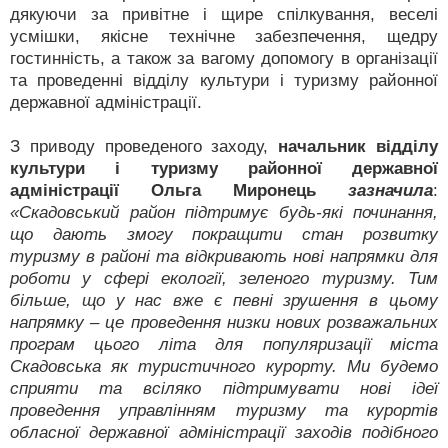
дякуючи за привітне і щире спілкування, веселі
усмішки, якісне технічне забезпечення, щедру
гостинність, а також за вагому допомогу в організації
та проведенні відділу культури і туризму районної
державної адміністрації.
З приводу проведеного заходу,
начальник відділу
культури і туризму районної державної
адміністрації Ольга Миронець
зазначила
:
«Скадовський район підтримує будь-які починання,
що дають змогу покращити стан розвитку
туризму в районі та відкривають нові напрямки для
роботи у сфері екології, зеленого туризму. Тим
більше, що у нас вже є певні зрушення в цьому
напрямку – це проведення низки нових розважальних
програм цього літа для популяризації міста
Скадовська як туристичного курорту. Ми будемо
сприяти та всіляко підтримувати нові ідеї
проведення управлінням туризму та курортів
обласної державної адміністрації заходів подібного