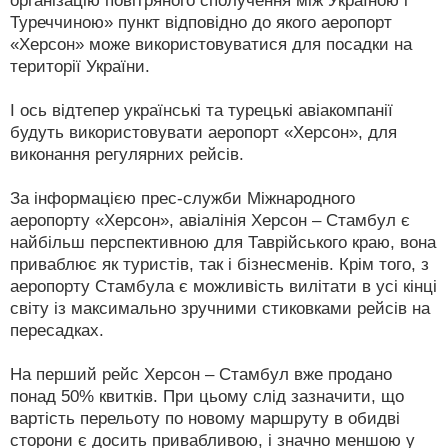
організацію повітряного сполучення між Україною і
Туреччиною» пункт відповідно до якого аеропорт
«Херсон» може використовуватися для посадки на
території України.
І ось відтепер українські та турецькі авіакомпанії
будуть використовувати аеропорт «Херсон», для
виконання регулярних рейсів.
За інформацією прес-служби Міжнародного
аеропорту «Херсон», авіалінія Херсон – Стамбул є
найбільш перспективною для Таврійського краю, вона
приваблює як туристів, так і бізнесменів. Крім того, з
аеропорту Стамбула є можливість вилітати в усі кінці
світу із максимально зручними стиковками рейсів на
пересадках.
На перший рейс Херсон – Стамбул вже продано
понад 50% квитків. При цьому слід зазначити, що
вартість перельоту по новому маршруту в обидві
сторони є досить привабливою, і значно меншою у