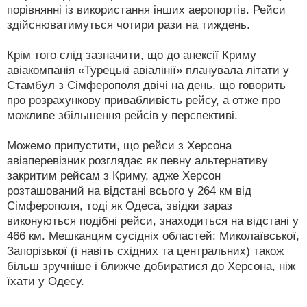
порівнянні із використання інших аеропортів. Рейси
здійснюватимуться чотири рази на тиждень.
Крім того слід зазначити, що до анексії Криму
авіакомпанія «Турецькі авіалінії» планувала літати у
Стамбул з Сімферополя двічі на день, що говорить
про розрахункову привабливість рейсу, а отже про
можливе збільшення рейсів у перспективі.
Можемо припустити, що рейси з Херсона
авіаперевізник розглядає як певну альтернативу
закритим рейсам з Криму, адже Херсон
розташований на відстані всього у 264 км від
Сімферополя, тоді як Одеса, звідки зараз
виконуються подібні рейси, знаходиться на відстані у
466 км. Мешканцям сусідніх областей: Миколаївської,
Запорізької (і навіть східних та центральних) також
більш зручніше і ближче добиратися до Херсона, ніж
їхати у Одесу.