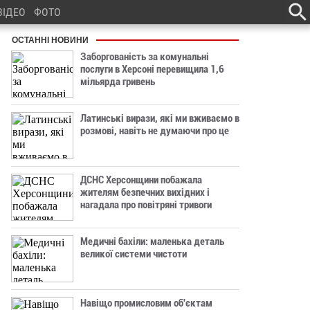
ВІДЕО
ФОТО
ОСТАННІ НОВИНИ
Заборгованість за комунальні
послуги в Херсоні перевищила 1,6
мільярда гривень
Латинські вирази, які ми вживаємо в
розмові, навіть не думаючи про це
ДСНС Херсонщини побажала
жителям безпечних вихідних і
нагадала про повітряні тривоги
Медичні бахіли: маленька деталь
великої системи чистоти
Навіщо промисловим об'єктам