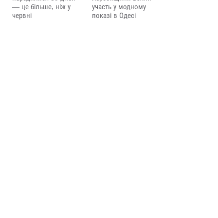
— це більше, ніж у
участь у модному
червні
показі в Одесі