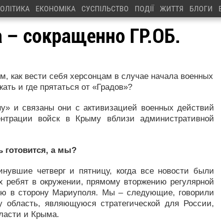
ОЛІТИКА
ЕКОНОМІКА
СУСПІЛЬСТВО
ПОДІЇ
ЖИТТЯ
БЛОГИ
 – сокращенно ГР.ОБ.
м, как вести себя херсонцам в случае начала военных
ать и где прятаться от «Градов»?
ну» и связаны они с активизацией военных действий
ентрации войск в Крыму вблизи административной
 готовится, а мы?
нувшие четверг и пятницу, когда все новости были
х ребят в окружении, прямому вторжению регулярной
ию в сторону Мариуполя. Мы – следующие, говорили
у область, являющуюся стратегической для России,
бласти и Крыма.