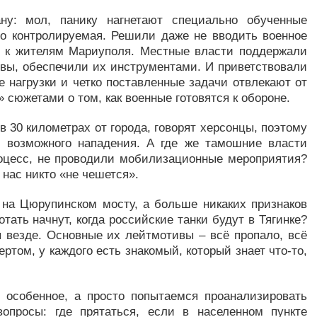
ану: мол, панику нагнетают специально обученные
о контролируемая. Решили даже не вводить военное
о к жителям Мариуполя. Местные власти поддержали
вы, обеспечили их инструментами. И приветствовали
 нагрузки и четко поставленные задачи отвлекают от
сюжетами о том, как военные готовятся к обороне.
в 30 километрах от города, говорят херсонцы, поэтому
ю возможного нападения. А где же тамошние власти
оцесс, не проводили мобилизационные мероприятия?
 нас никто «не чешется».
 на Цюрупинском мосту, а больше никаких признаков
тать начнут, когда российские танки будут в Тягинке?
ы везде. Основные их лейтмотивы – всё пропало, всё
ертом, у каждого есть знакомый, который знает что-то,
 особенное, а просто попытаемся проанализировать
опросы: где прятаться, если в населенном пункте