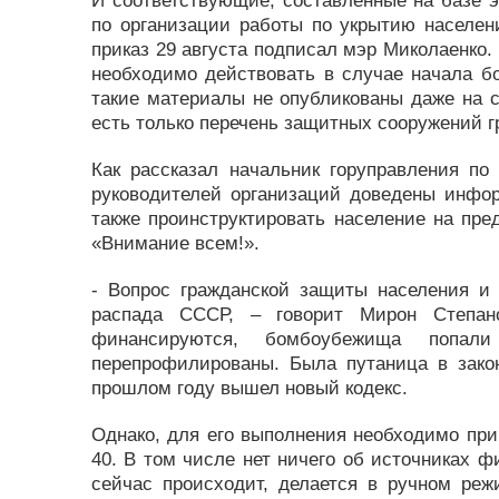
И соответствующие, составленные на базе э
по организации работы по укрытию населени
приказ 29 августа подписал мэр Миколаенко. Е
необходимо действовать в случае начала б
такие материалы не опубликованы даже на с
есть только перечень защитных сооружений 
Как рассказал начальник горуправления п
руководителей организаций доведены инфор
также проинструктировать население на пред
«Внимание всем!».
- Вопрос гражданской защиты населения и
распада СССР, – говорит Мирон Степан
финансируются, бомбоубежища попал
перепрофилированы. Была путаница в законо
прошлом году вышел новый кодекс.
Однако, для его выполнения необходимо при
40. В том числе нет ничего об источниках ф
сейчас происходит, делается в ручном реж