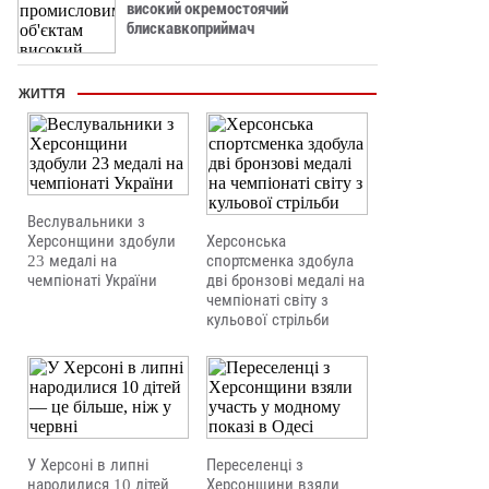
високий окремостоячий
блискавкоприймач
ЖИТТЯ
Веслувальники з
Херсонщини здобули
Херсонська
23 медалі на
спортсменка здобула
чемпіонаті України
дві бронзові медалі на
чемпіонаті світу з
кульової стрільби
У Херсоні в липні
Переселенці з
народилися 10 дітей
Херсонщини взяли