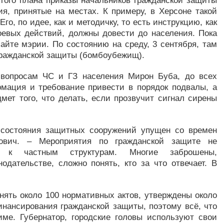
того плана приказы начальников гражданской защиты
я, принятые на местах. К примеру, в Херсоне такой
го, по идее, как и методичку, то есть инструкцию, как
оевых действий, должны довести до населения. Пока
айте мэрии. По состоянию на среду, 3 сентября, там
гражданской защиты (бомбоубежищ).
о вопросам ЧС и ГЗ населения Мирон Буба, до всех
мация и требование привести в порядок подвалы, а
мет того, что делать, если прозвучит сигнал сирены
 состояния защитных сооружений упущен со времен
ович. – Мероприятия по гражданской защите не
и к частным структурам. Многие заброшены,
дательстве, сложно понять, кто за что отвечает. В
нять около 100 нормативных актов, утверждены около
инансирования гражданской защиты, поэтому всё, что
име. Губернатор, городские головы используют свои