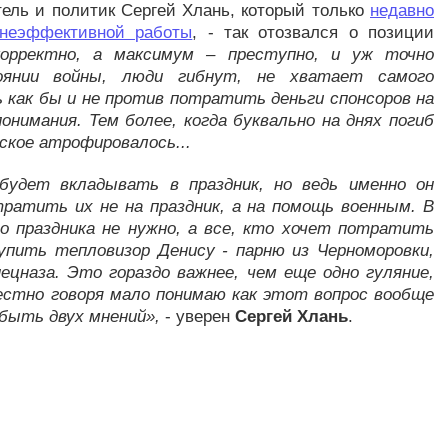
ель и политик Сергей Хлань, который только
недавно
 неэффективной работы
, - так отозвался о позиции
рректно, а максимум – преступно, и уж точно
оянии войны, люди гибнут, не хватает самого
ь как бы и не против потратить деньги спонсоров на
онимания. Тем более, когда буквально на днях погиб
еское атрофировалось...
 будет вкладывать в праздник, но ведь именно он
ратить их не на праздник, а на помощь военным. В
то праздника не нужно, а все, кто хочет потратить
купить тепловизор Денису - парню из Черноморовки,
цназа. Это гораздо важнее, чем еще одно гуляние,
естно говоря мало понимаю как этот вопрос вообще
быть двух мнений»,
- уверен
Сергей Хлань
.