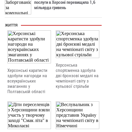
послуги в Херсоні перевищила 1,6
мільярда гривень
ЖИТТЯ
Херсонська
Херсонські каратисти
спортсменка здобула
здобули нагороди на
дві бронзові медалі на
всеукраїнських
чемпіонаті світу з
змаганнях у
кульової стрільби
Полтавській області