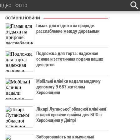
ВІДЕО
ФОТО
ОСТАННІ НОВИНИ
Гамак для отдыха на природе:
расслабление между деревьями
Подложка для торта: надежная
основа и эстетичная подача ваших
десертов
Мобільні клініки надали медичну
допомогу 9 687 жителям
Херсонщини
Лікарі Луганської обласної клінічної
лікарні провели прийом для ВПО з
Херсонщини у Дніпрі
Заборгованість за комунальні