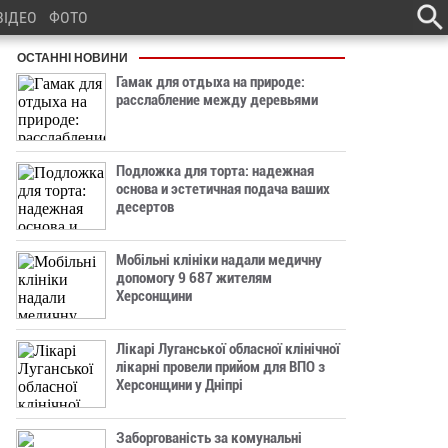
ВІДЕО
ФОТО
ОСТАННІ НОВИНИ
Гамак для отдыха на природе:
расслабление между деревьями
Подложка для торта: надежная
основа и эстетичная подача ваших
десертов
Мобільні клініки надали медичну
допомогу 9 687 жителям
Херсонщини
Лікарі Луганської обласної клінічної
лікарні провели прийом для ВПО з
Херсонщини у Дніпрі
Заборгованість за комунальні