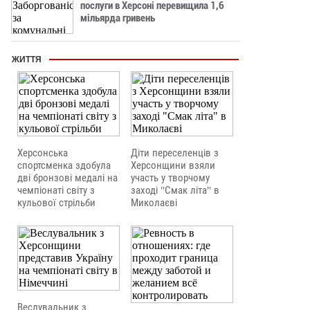
послуги в Херсоні перевищила 1,6
мільярда гривень
ЖИТТЯ
Херсонська
Діти переселенців з
спортсменка здобула
Херсонщини взяли
дві бронзові медалі на
участь у творчому
чемпіонаті світу з
заході "Смак літа" в
кульової стрільби
Миколаєві
Веслувальник з