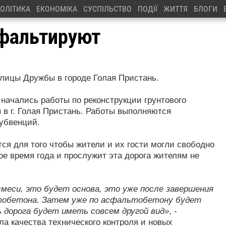
ОЛІТИКА
ЕКОНОМІКА
СУСПІЛЬСТВО
ПОДІЇ
ЖИТТЯ
БЛОГИ
сфальтируют
лицы Дружбы в городе Голая Пристань.
ачались работы по реконструкции грунтового
 в г. Голая Пристань. Работы выполняются
субвенций.
ся для того чтобы жители и их гости могли свободно
ое время года и прослужит эта дорога жителям не
меси, это будет основа, это уже после завершения
ьтобетона. Затем уже по асфальтобетону будет
 дорога будет иметь совсем другой вид»
, -
ла качества технического контроля и новых