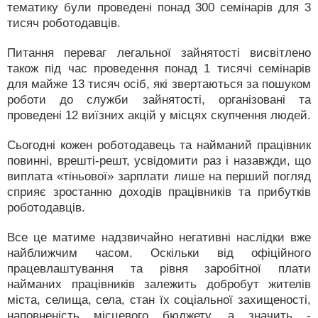
тематику були проведені понад 300 семінарів для 3
тисяч роботодавців.
Питання переваг легальної зайнятості висвітлено
також під час проведення понад 1 тисячі семінарів
для майже 13 тисяч осіб, які звертаються за пошуком
роботи до служби зайнятості, організовані та
проведені 12 виїзних акцій у місцях скупчення людей.
Сьогодні кожен роботодавець та найманий працівник
повинні, врешті-решт, усвідомити раз і назавжди, що
виплата «тіньової» зарплати лише на перший погляд
сприяє зростанню доходів працівників та прибутків
роботодавців.
Все це матиме надзвичайно негативні наслідки вже
найближчим часом. Оскільки від офіційного
працевлаштування та рівня заробітної плати
найманих працівників залежить добробут жителів
міста, селища, села, стан їх соціальної захищеності,
наповненість місцевого бюджету, а значить -