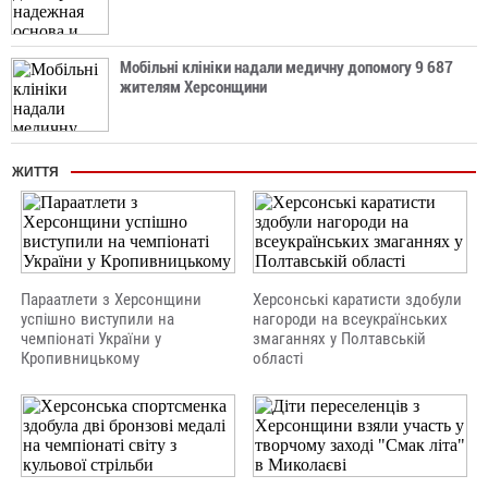
Мобільні клініки надали медичну допомогу 9 687
жителям Херсонщини
ЖИТТЯ
Параатлети з Херсонщини
Херсонські каратисти здобули
успішно виступили на
нагороди на всеукраїнських
чемпіонаті України у
змаганнях у Полтавській
Кропивницькому
області