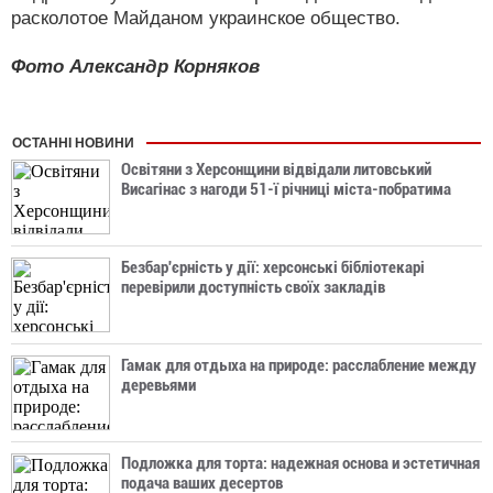
расколотое Майданом украинское общество.
Фото Александр Корняков
ОСТАННІ НОВИНИ
Освітяни з Херсонщини відвідали литовський
Висагінас з нагоди 51-ї річниці міста-побратима
Безбар'єрність у дії: херсонські бібліотекарі
перевірили доступність своїх закладів
Гамак для отдыха на природе: расслабление между
деревьями
Подложка для торта: надежная основа и эстетичная
подача ваших десертов