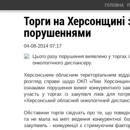
ГОЛОВНА
П
Торги на Херсонщині
порушеннями
04-08-2014 07:17
Цього разу порушення виявлено у торгах із
онкологічного диспансеру.
Херсонським обласним територіальним відді
розгляд справи щодо ОКП «Ліки Херсонщини
ознаками порушення вимог конкурентного зак
участь у торгах із закупівлі ліків для пот
«Херсонський обласний онкологічний диспанс
Обставини торгів свідчать про те, що поведі
та не мала на меті ведення конкурентної бо
закупівель - конкуренції є стримуючим факт