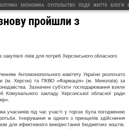
ОЛІТИКА
ЕКОНОМІКА
СУСПІЛЬСТВО
ПОДІЇ
ЖИТТЯ
БЛОГИ
 знову пройшли з
 закупівлі ліків для потреб Херсонського обласного
ленням Антимонопольного комітету України розпочато
 (м. Херсон) та ПКВО «Фармація» (м. Миколаїв) за
онодавства. Зазначені суб'єкти господарювання взяли
реб Комунального закладу Херсонської обласної ради
ер».
нка учасників під час участі у торгах була погодженою
ротьби. Ігнорування ж одного з принципів здійснення
ором для ефективного використання бюджетних коштів.