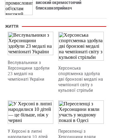
високий окремостоячий
блискавкоприймач
ЖИТТЯ
Веслувальники з
Херсонщини здобули
Херсонська
23 медалі на
спортсменка здобула
чемпіонаті України
дві бронзові медалі на
чемпіонаті світу з
кульової стрільби
У Херсоні в липні
Переселенці з
народилися 10 дітей
Херсонщини взяли