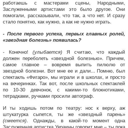
работаешь с мастерами сцены, Народными,
Заслуженными артистами это было другое. Они
помогали, рассказывали, что так, а что нет. И сразу
стало понятно, как нужно, а как не нужно играть.
- После первого успеха, первых главных ролей,
«звездная болезнь» появилась?
- Конечно!
(улыбается)
Я считаю, что каждый
должен переболеть «звездной болезнью». Причем,
самое главное – вовремя выпить пилюлю от
звездной болезни. Вот мне ее и дали... Помню, был
спектакль «Фигаро», мы играли и в школах, и просто
на вечеринках. Так вот, после школьных спектаклей
по 10-30 девчонок, с какими-то блокнотиками,
тетрадками, ручками просили автограф.
И ты ходишь потом по театру: нос к верху, аж
штукатурка сыпется, ты же «звездный парень»
(смеется)
. Однажды, в какой-то момент одна
Заслуженная артистка Украины говорит мне – ты пока