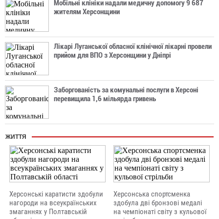
Мобільні клініки надали медичну допомогу 9 687
жителям Херсонщини
Лікарі Луганської обласної клінічної лікарні провели
прийом для ВПО з Херсонщини у Дніпрі
Заборгованість за комунальні послуги в Херсоні
перевищила 1,6 мільярда гривень
ЖИТТЯ
Херсонські каратисти здобули
Херсонська спортсменка
нагороди на всеукраїнських
здобула дві бронзові медалі
змаганнях у Полтавській
на чемпіонаті світу з кульової