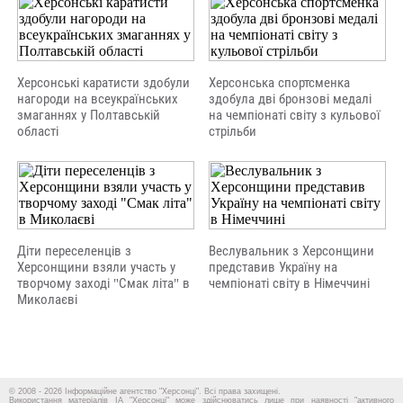
Херсонські каратисти здобули
Херсонська спортсменка
нагороди на всеукраїнських
здобула дві бронзові медалі
змаганнях у Полтавській
на чемпіонаті світу з кульової
області
стрільби
Діти переселенців з
Веслувальник з Херсонщини
Херсонщини взяли участь у
представив Україну на
творчому заході "Смак літа" в
чемпіонаті світу в Німеччині
Миколаєві
© 2008 - 2026 Інформаційне агентство "Херсонці". Всі права захищені.
Використання матеріалів ІА "Херсонці" може здійснюватись лише при наявності "активного