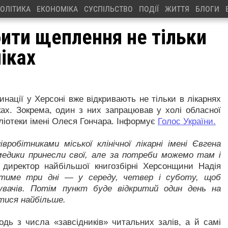
ОЛІТИКА
ЕКОНОМІКА
СУСПІЛЬСТВО
ПОДІЇ
ЖИТТЯ
БЛОГИ
бити щеплення не тільки
ніках
инації у Херсоні вже відкривають не тільки в лікарнях
іках. Зокрема, один з них запрацював у холі обласної
бліотеки імені Олеся Гончара. Інформує
Голос України.
вробітниками міської клінічної лікарні імені Євгена
медики принесли свої, але за потреби можемо там і
директор найбільшої книгозбірні Херсонщини Надія
тиме три дні — у середу, четвер і суботу, щоб
дувачів. Потім пункт буде відкритий один день на
тися найбільше.
дь з числа «завсідників» читальних залів, а й самі