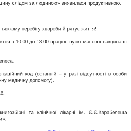
акцину слідом за людиною» виявилася продуктивною.
 тяжкому перебігу хвороби й рятує життя!
овтня з 10.00 до 13.00 працює пункт масової вакцинації
Zeneca.
каційний код (останній – у разі відсутності в особи
инну медичну допомогу).
18.
нигозбірні та клінічної лікарні ім. Є.Є.Карабелеша
и».