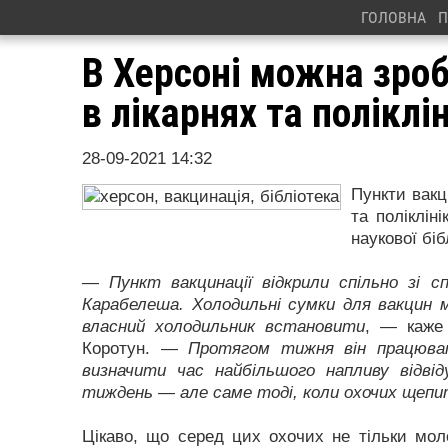
ГОЛОВНА
П
В Херсоні можна зро
в лікарнях та поліклі
28-09-2021 14:32
Пункти вакц
та поліклін
наукової бі
—
Пункт вакцинації відкрили спільно зі спі
Карабелеша. Холодильні сумки для вакцин 
власний холодильник встановити
, — каже 
Коротун. —
Протягом тижня він працюва
визначити час найбільшого напливу відві
тиждень — але саме тоді, коли охочих щепи
Цікаво, що серед цих охочих не тільки моло