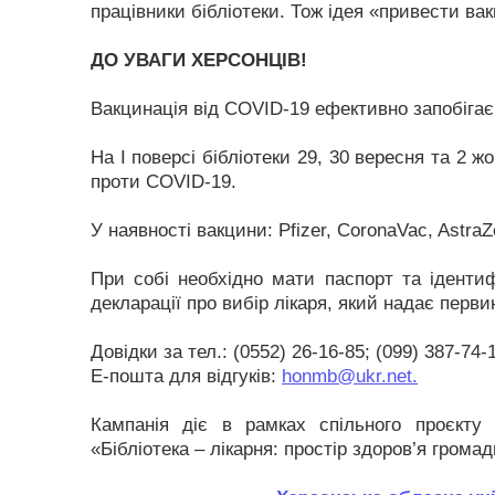
працівники бібліотеки. Тож ідея «привести в
ДО УВАГИ ХЕРСОНЦІВ!
Вакцинація від COVID-19 ефективно запобігає
На І поверсі бібліотеки 29, 30 вересня та 2 ж
проти COVID-19.
У наявності вакцини: Pfizer, CoronaVac, Astra
При собі необхідно мати паспорт та ідентифі
декларації про вибір лікаря, який надає перв
Довідки за тел.: (0552) 26-16-85; (099) 387-74-
Е-пошта для відгуків:
honmb@ukr.net​.
Кампанія діє в рамках спільного проєкту к
«Бібліотека – лікарня: простір здоров’я громад