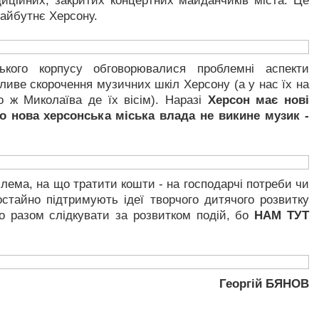
иційних, закритих концертних майданчиків міста. Це
айбутнє Херсону.
ького корпусу обговорювалися проблемні аспекти
жливе скорочення музичних шкіл Херсону (а у нас їх на
го ж Миколаїва де їх вісім). Наразі
Херсон має нові
о нова херсонська міська влада не викине музик -
ема, на що тратити кошти - на господарчі потреби чи
остайно підтримують ідеї творчого дитячого розвитку
о разом слідкувати за розвитком подій, бо
НАМ ТУТ
Георгій БЯНОВ