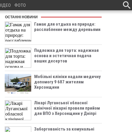
ВІДЕО
ФОТО
ОСТАННІ НОВИНИ
Гамак для отдыха на природе:
расслабление между деревьями
Подложка для торта: надежная
основа и эстетичная подача
ваших десертов
Мобільні клініки надали медичну
допомогу 9 687 жителям
Херсонщини
Лікарі Луганської обласної
клінічної лікарні провели прийом
для ВПО з Херсонщини у Дніпрі
Заборгованість за комунальні