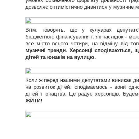
умовах обмеженого формату діяльності трад
дозволяє оптимістично дивитися у музичне м
Втім, говорять, що у кулуарах депутатс
бюджетного фінансування і, як наслідок - мо
все місто всього чотири, на відміну від то
музичні тренди. Херсонці сподіваються, щ
дітей та юнаків на вулицю.
Коли ж перед нашими депутатами виникає дил
на розвиток дітей, сподіваємось - вони одн
дітей і юнацтва. Це радує херсонців. Будем
ЖИТИ!