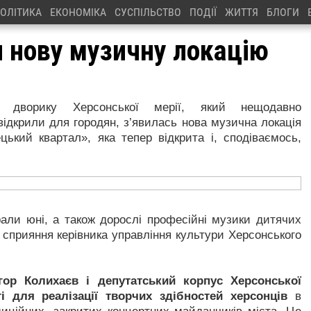
ОЛІТИКА
ЕКОНОМІКА
СУСПІЛЬСТВО
ПОДІЇ
ЖИТТЯ
БЛОГИ
и нову музичну локацію
 дворику Херсонської мерії, який нещодавно
відкрили для городян, з’явилась нова музична локація
цький квартал», яка тепер відкрита і, сподіваємось,
рали юні, а також дорослі професійні музики дитячих
сприяння керівника управління культури Херсонського
ор Колихаєв і депутатський корпус Херсонської
 для реалізації творчих здібностей херсонців
в